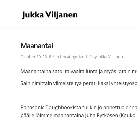
Maanantai
/
/
October 30, 2018
in
Uncategorized
by
Jukka Viljanen
Maanantaina satoi taivaalta lunta ja myös jotain m
Sain nimittäin viimeisteltyä peräti kaksi yhteistyö
Panasonic Toughbookista tulikin jo annettua ennakko
päälle löimme maanantaina Juha Rytkösen (Kauko Oy