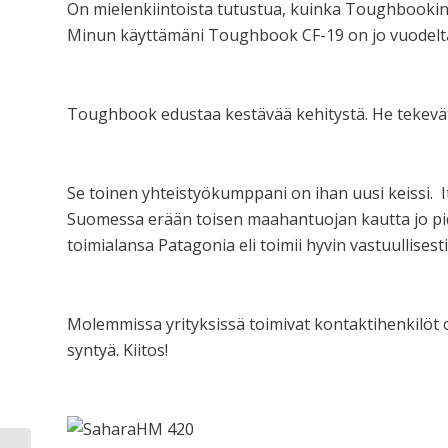
On mielenkiintoista tutustua, kuinka Toughbookin 
Minun käyttämäni Toughbook CF-19 on jo vuodelta 2
Toughbook edustaa kestävää kehitystä. He tekevät t
Se toinen yhteistyökumppani on ihan uusi keissi. It
Suomessa erään toisen maahantuojan kautta jo p
toimialansa Patagonia eli toimii hyvin vastuullises
Molemmissa yrityksissä toimivat kontaktihenkilöt o
syntyä. Kiitos!