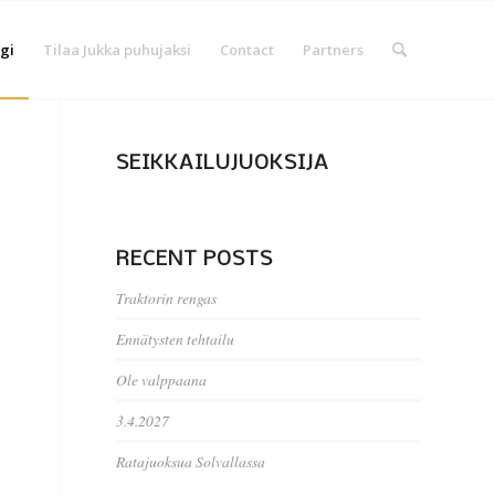
gi
Tilaa Jukka puhujaksi
Contact
Partners
SEIKKAILUJUOKSIJA
RECENT POSTS
Traktorin rengas
Ennätysten tehtailu
Ole valppaana
3.4.2027
Ratajuoksua Solvallassa