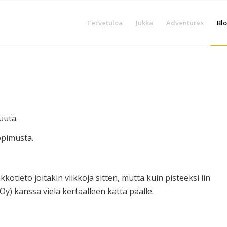
Tervetuloa
Jukka
Adventures
Blo
uuta.
sopimusta.
tieto joitakin viikkoja sitten, mutta kuin pisteeksi iin
) kanssa vielä kertaalleen kättä päälle.