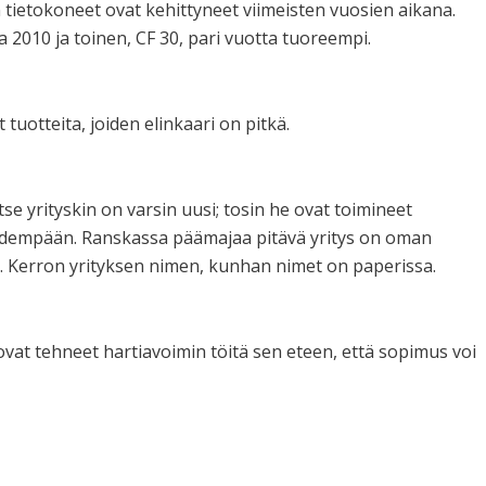
tietokoneet ovat kehittyneet viimeisten vuosien aikana.
010 ja toinen, CF 30, pari vuotta tuoreempi.
uotteita, joiden elinkaari on pitkä.
se yrityskin on varsin uusi; tosin he ovat toimineet
idempään. Ranskassa päämajaa pitävä yritys on oman
ti. Kerron yrityksen nimen, kunhan nimet on paperissa.
vat tehneet hartiavoimin töitä sen eteen, että sopimus voi