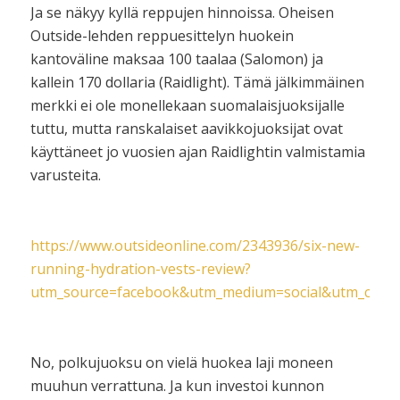
Ja se näkyy kyllä reppujen hinnoissa. Oheisen
Outside-lehden reppuesittelyn huokein
kantoväline maksaa 100 taalaa (Salomon) ja
kallein 170 dollaria (Raidlight). Tämä jälkimmäinen
merkki ei ole monellekaan suomalaisjuoksijalle
tuttu, mutta ranskalaiset aavikkojuoksijat ovat
käyttäneet jo vuosien ajan Raidlightin valmistamia
varusteita.
https://www.outsideonline.com/2343936/six-new-
running-hydration-vests-review?
utm_source=facebook&utm_medium=social&utm_camp
No, polkujuoksu on vielä huokea laji moneen
muuhun verrattuna. Ja kun investoi kunnon