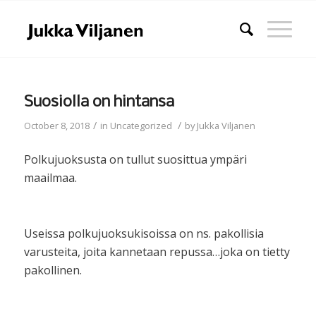
Suosiolla on hintansa
/
/
October 8, 2018
in
Uncategorized
by
Jukka Viljanen
Polkujuoksusta on tullut suosittua ympäri
maailmaa.
Useissa polkujuoksukisoissa on ns. pakollisia
varusteita, joita kannetaan repussa…joka on tietty
pakollinen.