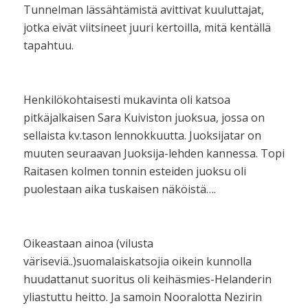
Tunnelman lässähtämistä avittivat kuuluttajat,
jotka eivät viitsineet juuri kertoilla, mitä kentällä
tapahtuu.
Henkilökohtaisesti mukavinta oli katsoa
pitkäjalkaisen Sara Kuiviston juoksua, jossa on
sellaista kv.tason lennokkuutta. Juoksijatar on
muuten seuraavan Juoksija-lehden kannessa. Topi
Raitasen kolmen tonnin esteiden juoksu oli
puolestaan aika tuskaisen näköistä….
Oikeastaan ainoa (vilusta
väriseviä..)suomalaiskatsojia oikein kunnolla
huudattanut suoritus oli keihäsmies-Helanderin
yliastuttu heitto. Ja samoin Nooralotta Nezirin