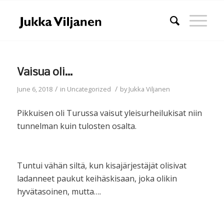
Vaisua oli…
/
/
June 6, 2018
in
Uncategorized
by
Jukka Viljanen
Pikkuisen oli Turussa vaisut yleisurheilukisat niin
tunnelman kuin tulosten osalta.
Tuntui vähän siltä, kun kisajärjestäjät olisivat
ladanneet paukut keihäskisaan, joka olikin
hyvätasoinen, mutta….