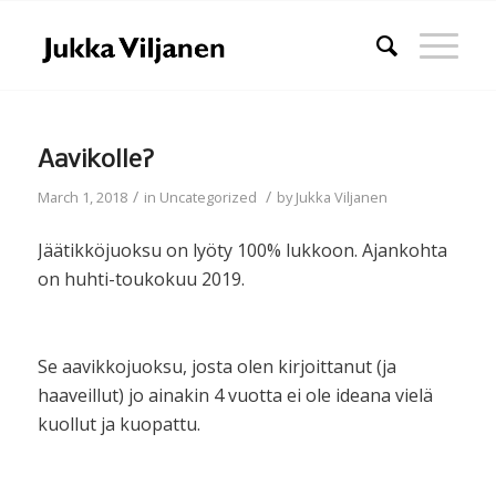
Aavikolle?
/
/
March 1, 2018
in
Uncategorized
by
Jukka Viljanen
Jäätikköjuoksu on lyöty 100% lukkoon. Ajankohta
on huhti-toukokuu 2019.
Se aavikkojuoksu, josta olen kirjoittanut (ja
haaveillut) jo ainakin 4 vuotta ei ole ideana vielä
kuollut ja kuopattu.