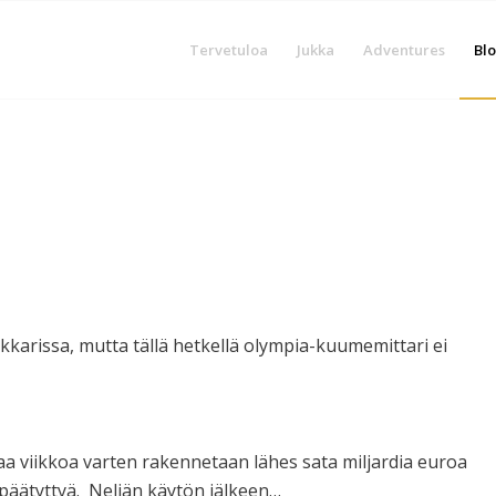
Tervetuloa
Jukka
Adventures
Blo
elkkarissa, mutta tällä hetkellä olympia-kuumemittari ei
a viikkoa varten rakennetaan lähes sata miljardia euroa
päätyttyä. Neljän käytön jälkeen…