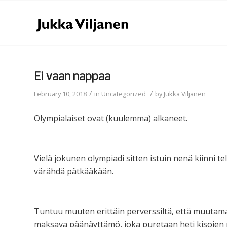
Ei vaan nappaa
/
/
February 10, 2018
in
Uncategorized
by
Jukka Viljanen
Olympialaiset ovat (kuulemma) alkaneet.
Vielä jokunen olympiadi sitten istuin nenä kiinni t
värähdä pätkääkään.
Tuntuu muuten erittäin perverssiltä, että muutama
maksava päänäyttämö, joka puretaan heti kisojen 