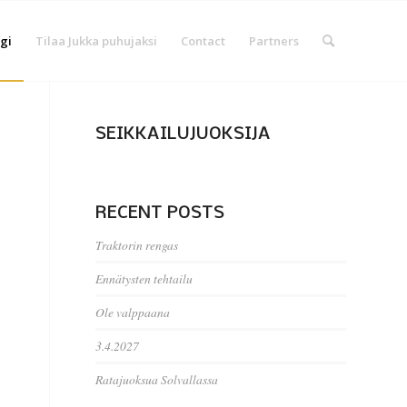
gi
Tilaa Jukka puhujaksi
Contact
Partners
SEIKKAILUJUOKSIJA
RECENT POSTS
Traktorin rengas
Ennätysten tehtailu
Ole valppaana
3.4.2027
Ratajuoksua Solvallassa