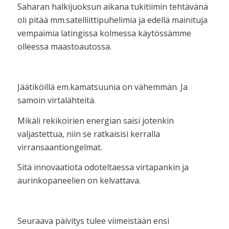
Saharan halkijuoksun aikana tukitiimin tehtävänä
oli pitää mm.satelliittipuhelimia ja edellä mainituja
vempaimia latingissa kolmessa käytössämme
olleessa maastoautossa.
Jäätiköillä em.kamatsuunia on vähemmän. Ja
samoin virtalähteitä.
Mikäli rekikoirien energian saisi jotenkin
valjastettua, niin se ratkaisisi kerralla
virransaantiongelmat.
Sitä innovaatiota odoteltaessa virtapankin ja
aurinkopaneelien on kelvattava.
Seuraava päivitys tulee viimeistään ensi