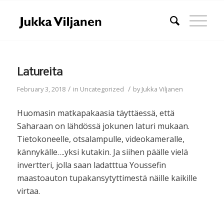
Latureita
/
/
February 3, 2018
in
Uncategorized
by
Jukka Viljanen
Huomasin matkapakaasia täyttäessä, että
Saharaan on lähdössä jokunen laturi mukaan.
Tietokoneelle, otsalampulle, videokameralle,
kännykälle….yksi kutakin. Ja siihen päälle vielä
invertteri, jolla saan ladatttua Youssefin
maastoauton tupakansytyttimestä näille kaikille
virtaa.