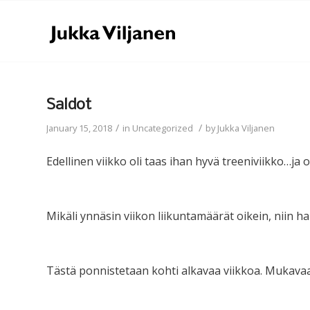
Saldot
/
/
January 15, 2018
in
Uncategorized
by
Jukka Viljanen
Edellinen viikko oli taas ihan hyvä treeniviikko…ja
Mikäli ynnäsin viikon liikuntamäärät oikein, niin har
Tästä ponnistetaan kohti alkavaa viikkoa. Mukavaa