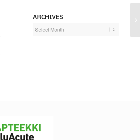
ARCHIVES
Ti