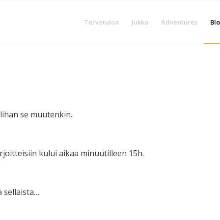
Tervetuloa
Jukka
Adventures
Blo
 olihan se muutenkin.
joitteisiin kului aikaa minuutilleen 15h.
 sellaista…