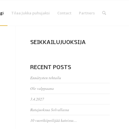
gi
Tilaa Jukka puhujaksi
Contact
Partners
SEIKKAILUJUOKSIJA
RECENT POSTS
Ennätysten tehtailu
Ole valppaana
3.4.2027
Ratajuoksua Solvallassa
10 vuorikiipeilijää kateissa…