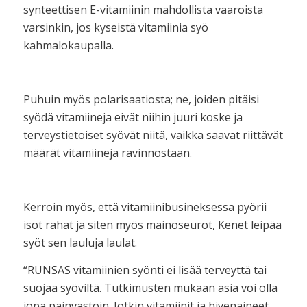
synteettisen E-vitamiinin mahdollista vaaroista
varsinkin, jos kyseistä vitamiinia syö
kahmalokaupalla.
Puhuin myös polarisaatiosta; ne, joiden pitäisi
syödä vitamiineja eivät niihin juuri koske ja
terveystietoiset syövät niitä, vaikka saavat riittävät
määrät vitamiineja ravinnostaan.
Kerroin myös, että vitamiinibusineksessa pyörii
isot rahat ja siten myös mainoseurot, Kenet leipää
syöt sen lauluja laulat.
“
RUNSAS
vitamiinien syönti ei lisää terveyttä tai
suojaa syöviltä. Tutkimusten mukaan asia voi olla
jopa päinvastoin. Jotkin vitamiinit ja hivenaineet