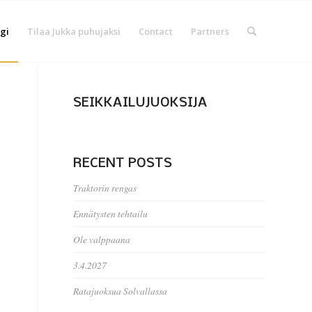
gi
Tilaa Jukka puhujaksi
Contact
Partners
SEIKKAILUJUOKSIJA
RECENT POSTS
Traktorin rengas
Ennätysten tehtailu
Ole valppaana
3.4.2027
Ratajuoksua Solvallassa