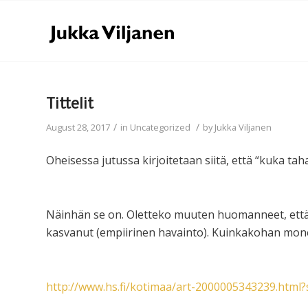
Tittelit
/
/
August 28, 2017
in
Uncategorized
by
Jukka Viljanen
Oheisessa jutussa kirjoitetaan siitä, että “kuka tah
Näinhän se on. Oletteko muuten huomanneet, että 
kasvanut (empiirinen havainto). Kuinkakohan mon
http://www.hs.fi/kotimaa/art-2000005343239.htm