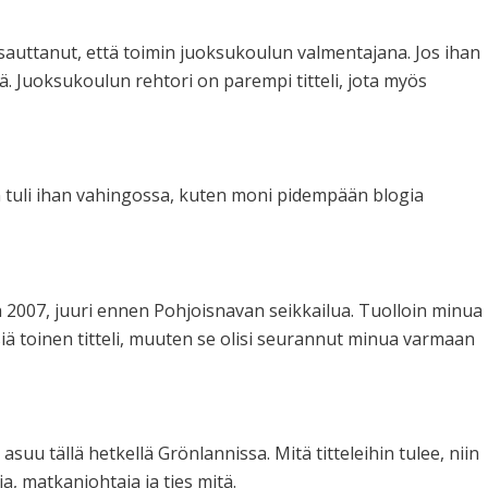
ipsauttanut, että toimin juoksukoulun valmentajana. Jos ihan
ttä. Juoksukoulun rehtori on parempi titteli, jota myös
kin tuli ihan vahingossa, kuten moni pidempään blogia
 2007, juuri ennen Pohjoisnavan seikkailua. Tuolloin minua
siä toinen titteli, muuten se olisi seurannut minua varmaan
asuu tällä hetkellä Grönlannissa. Mitä titteleihin tulee, niin
ja, matkanjohtaja ja ties mitä.