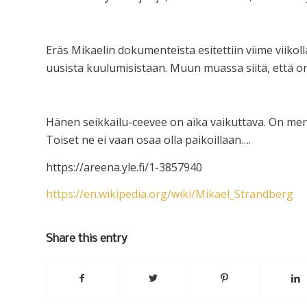
Eräs Mikaelin dokumenteista esitettiin viime viikolla
uusista kuulumisistaan. Muun muassa siitä, että o
Hänen seikkailu-ceevee on aika vaikuttava. On menty
Toiset ne ei vaan osaa olla paikoillaan….
https://areena.yle.fi/1-3857940
https://en.wikipedia.org/wiki/Mikael_Strandberg
Share this entry