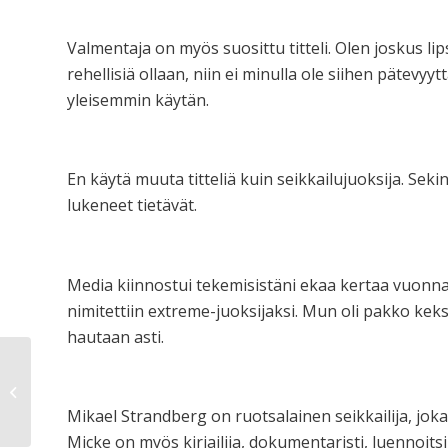
Valmentaja on myös suosittu titteli. Olen joskus l
rehellisiä ollaan, niin ei minulla ole siihen pätevyy
yleisemmin käytän.
En käytä muuta titteliä kuin seikkailujuoksija. Se
lukeneet tietävät.
Media kiinnostui tekemisistäni ekaa kertaa vuonna
nimitettiin extreme-juoksijaksi. Mun oli pakko kek
hautaan asti.
Palautuslenkki
Mikael Strandberg on ruotsalainen seikkailija, joka 
Micke on myös kirjailija, dokumentaristi, luennoitsi