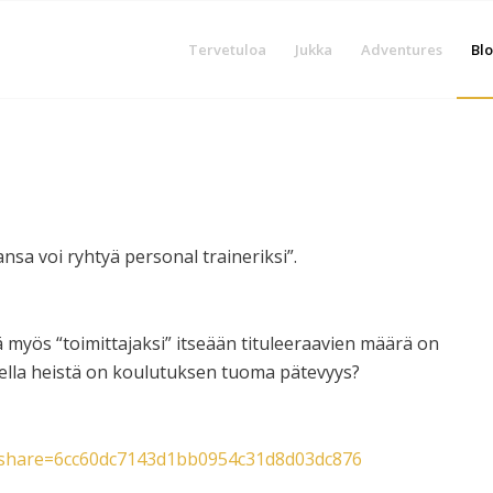
Tervetuloa
Jukka
Adventures
Blo
ansa voi ryhtyä personal traineriksi”.
myös “toimittajaksi” itseään tituleeraavien määrä on
ella heistä on koulutuksen tuoma pätevyys?
l?share=6cc60dc7143d1bb0954c31d8d03dc876