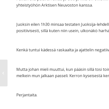
yhteistyöhön Arktisen Neuvoston kanssa.
Juoksin eilen 1h30 minsaa testaten Juoksija-lehdell
positiivisesti, sillä kuten niin usein, ulkonäkö ha
Kenkä tuntui kädessä raskaalta ja ajattelin negatiivi
Mutta johan mieli muuttui, kun pääsin sillä tosi to
HS…
melkein mun jalkaan passeli. Kerron kyseisestä k
Perjantaita.