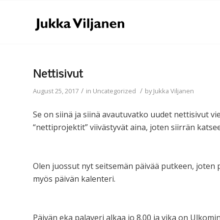
Nettisivut
/
/
August 25, 2017
in
Uncategorized
by
Jukka Viljanen
Se on siinä ja siinä avautuvatko uudet nettisivut
“nettiprojektit” viivästyvät aina, joten siirrän kats
Olen juossut nyt seitsemän päivää putkeen, joten
myös päivän kalenteri.
Päivän eka palaveri alkaa jo 8.00 ja vika on Ulkomin