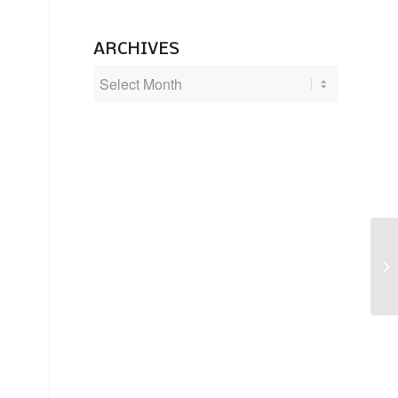
ARCHIVES
“M