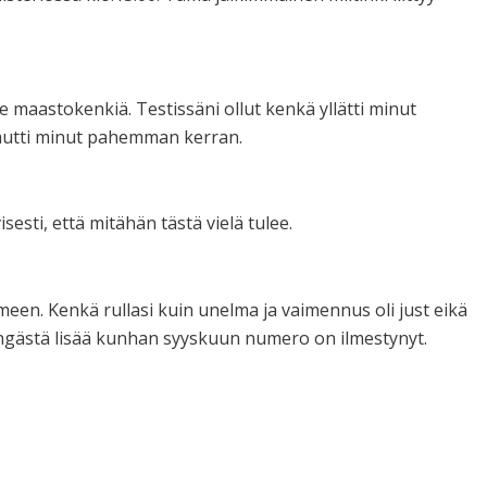
e maastokenkiä. Testissäni ollut kenkä yllätti minut
rhautti minut pahemman kerran.
sesti, että mitähän tästä vielä tulee.
imeen. Kenkä rullasi kuin unelma ja vaimennus oli just eikä
engästä lisää kunhan syyskuun numero on ilmestynyt.