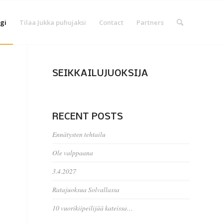
gi
Tilaa Jukka puhujaksi
Contact
Partners
SEIKKAILUJUOKSIJA
RECENT POSTS
Ennätysten tehtailu
Ole valppaana
3.4.2027
Ratajuoksua Solvallassa
10 vuorikiipeilijää kateissa…