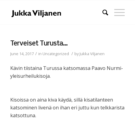
Terveiset Turusta…
/
/
June 14, 2017
in
Uncategorized
by
Jukka Viljanen
Kävin tiistaina Turussa katsomassa Paavo Nurmi-
yleisurheilukisoja.
Kisoissa on aina kiva käydä, sillä kisatilanteen
katsominen livenä on ihan eri juttu kun telkkarista
katsottuna.