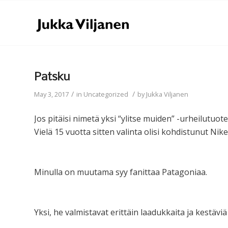
Patsku
/
/
May 3, 2017
in
Uncategorized
by
Jukka Viljanen
Jos pitäisi nimetä yksi “ylitse muiden” -urheilutuo
Vielä 15 vuotta sitten valinta olisi kohdistunut Ni
Minulla on muutama syy fanittaa Patagoniaa.
Yksi, he valmistavat erittäin laadukkaita ja kestäviä t