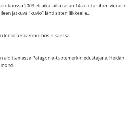
okuussa 2003 eli aika lailla tasan 14 vuotta sitten vierailin
een jatkuva “kuvio” lähti sitten liikkeelle…
 lenkillä kaverini Chrisin kanssa.
 on aloittamassa Patagonia-tuotemerkin edustajana. Heidän
iamond.