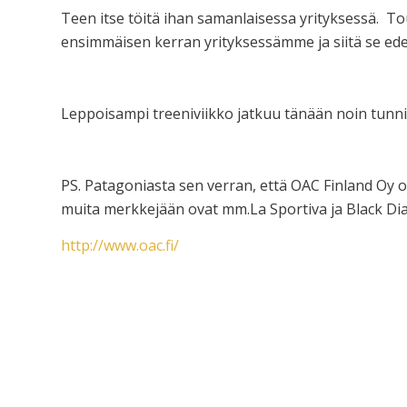
Teen itse töitä ihan samanlaisessa yrityksessä. Touk
ensimmäisen kerran yrityksessämme ja siitä se edell
Leppoisampi treeniviikko jatkuu tänään noin tunnin
PS. Patagoniasta sen verran, että OAC Finland Oy
muita merkkejään ovat mm.La Sportiva ja Black D
http://www.oac.fi/