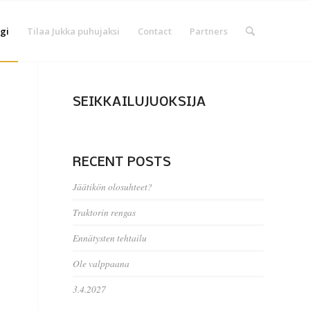
gi
Tilaa Jukka puhujaksi
Contact
Partners
SEIKKAILUJUOKSIJA
RECENT POSTS
Jäätikön olosuhteet?
Traktorin rengas
Ennätysten tehtailu
Ole valppaana
3.4.2027