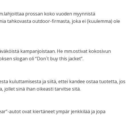
e mm.lahjoittaa prossan koko vuoden myynnistä
nia tahkovasta outdoor-firmasta, joka ei (kuulemma) ole
räväköistä kampanjoistaan. He mm.ostivat kokosivun
sen slogan oli “Don´t buy this jacket”.
esta kuluttamisesta ja siitä, ettei kandee ostaa tuotetta, jos
a, jollet sinä ihan oikeasti tarvitse sitä.
r”-autot ovat kiertäneet ympär jenkkilää ja jopa