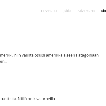
Tervetuloa
Jukka
Adventures
Blo
temerkki, niin valinta osuisi amerikkalaiseen Patagoniaan.
keen…
uotteita. Niillä on kiva urheilla.