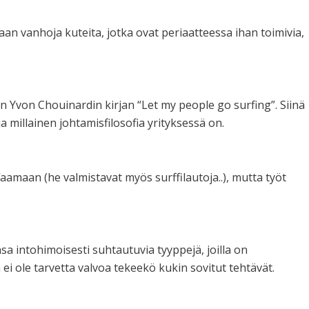
an vanhoja kuteita, jotka ovat periaatteessa ihan toimivia,
n Yvon Chouinardin kirjan “Let my people go surfing”. Siinä
a millainen johtamisfilosofia yrityksessä on.
faamaan (he valmistavat myös surffilautoja..), mutta työt
a intohimoisesti suhtautuvia tyyppejä, joilla on
 ei ole tarvetta valvoa tekeekö kukin sovitut tehtävät.