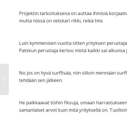
Projektin tarkoituksena on auttaa ihmisiä korjaama
mutta niissä on vetskari rikki, reikä tms.
Luin kymmenisen vuotta sitten yrityksen perustaja
Patskun perustaja kertoo mistä kaikki sai alkunsa j
No jos on hyvä surffisää, niin silloin mennään surf
Lähtöväri
tehdään sen jälkeen.
He palkkaavat töihin fiksuja, omaan harrastukseens
samanlaiset arvot kuin mitä yrityksellä on. Tuolloin