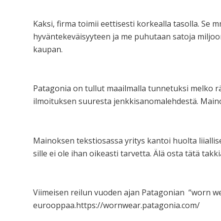
Kaksi, firma toimii eettisesti korkealla tasolla. S
hyväntekeväisyyteen ja me puhutaan satoja miljoo
kaupan.
Patagonia on tullut maailmalla tunnetuksi melko 
ilmoituksen suuresta jenkkisanomalehdestä. Mainok
Mainoksen tekstiosassa yritys kantoi huolta liiallis
sille ei ole ihan oikeasti tarvetta. Älä osta tätä takki
Viimeisen reilun vuoden ajan Patagonian “worn wea
eurooppaa.https://wornwear.patagonia.com/