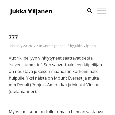
777
/
/
February 20, 2017
in
Uncategorized
by
Jukka Viljanen
Vuorikiipeilyyn vihkiytyneet saattavat tietää
“seven summitin”. Sen saavuttaakseen kiipeilijän
on noustava jokaisen maanosan korkeimmalle
huipulle. Yksi näistä on Mount Everest ja muita
mm.Denali (Pohjois-Amerikka) ja Mount Vinson
(etelämanner).
Myös juoksuun on tullut oma ja hieman vastaava