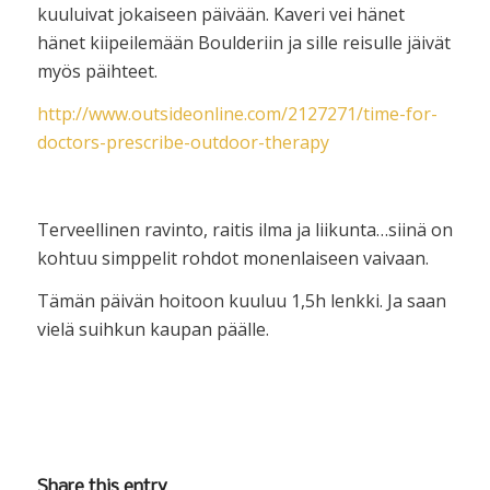
kuuluivat jokaiseen päivään. Kaveri vei hänet
hänet kiipeilemään Boulderiin ja sille reisulle jäivät
myös päihteet.
http://www.outsideonline.com/2127271/time-for-
doctors-prescribe-outdoor-therapy
Terveellinen ravinto, raitis ilma ja liikunta…siinä on
kohtuu simppelit rohdot monenlaiseen vaivaan.
Tämän päivän hoitoon kuuluu 1,5h lenkki. Ja saan
vielä suihkun kaupan päälle.
Share this entry