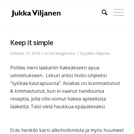
Keep it simple
/
/
October 27, 2016
in
Uncategorized
by
Jukka Viljanen
Potilas meni lääkäriin hakeakseen apua
ummetukseen. Lekuri antoi hoito-ohjeeksi
“syökää kaurapuuroa”. Asiakas on kummastunut
& kimmastunut, kun ei saanut handuunsa
reseptia, jolla olisi voinut hakea apteekista
lääkettä. Taisi vielä haukkua epäpäteväksi.
Eräs henkilö kärsi alkoholismista ja myös huumeet