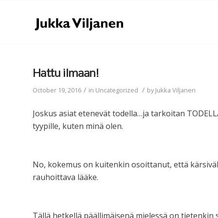
Hattu ilmaan!
/
/
October 19, 2016
in
Uncategorized
by
Jukka Viljanen
Joskus asiat etenevät todella…ja tarkoitan TODELL
tyypille, kuten minä olen.
No, kokemus on kuitenkin osoittanut, että kärsivälli
rauhoittava lääke.
Tällä hetkellä päällimäisenä mielessä on tietenkin se