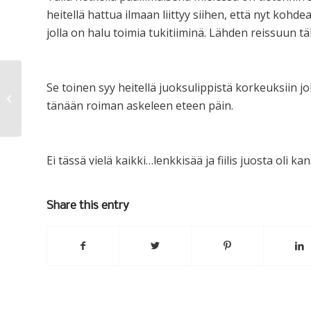
heitellä hattua ilmaan liittyy siihen, että nyt koh
jolla on halu toimia tukitiiminä. Lähden reissuun tä
Se toinen syy heitellä juoksulippistä korkeuksiin joh
Ed
tänään roiman askeleen eteen päin.
Ei tässä vielä kaikki…lenkkisää ja fiilis juosta oli k
Share this entry