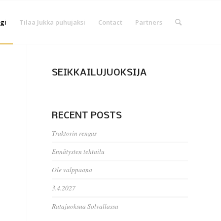
gi
Tilaa Jukka puhujaksi
Contact
Partners
SEIKKAILUJUOKSIJA
RECENT POSTS
Traktorin rengas
Ennätysten tehtailu
Ole valppaana
3.4.2027
Ratajuoksua Solvallassa