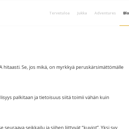
Tervetuloa
Jukka
Adventures
Blo
A hitaasti. Se, jos mikä, on myrkkyä peruskärsimättömälle
syys palkitaan ja tietoisuus siitä toimii vähän kuin
 seuraava seikkailu ja siihen liittyvät “kuviot”. Yksi syy