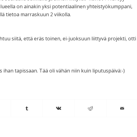
dealueella on ainakin yksi potentiaalinen yhteistyökumppani,
llä tietoa marraskuun 2 viikolla.
tuu siitä, että eräs toinen, ei-juoksuun liittyvä projekti, otti
ans ihan tapissaan. Tää oli vähän niin kuin liputuspäivä:-)