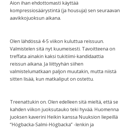
Aion ihan ehdottomasti käyttää
kompressiosäärystintä (ja housuja) sen seuraavan
aavikkojuoksun aikana.
Olen lähdössä 4-5 viikon kuluttua reissuun.
Valmistelen sitä nyt kuumeisesti. Tavoitteena on
treffata ainakin kaksi tukitiimi-kandidaattia
reissun aikana. Ja liittyyhän siihen
valmistelumatkaan paljon muutakin, mutta niistä
sitten lisää, kun matkaliput on ostettu.
Treenattukin on. Olen edelleen sitä mieltä, että se
kahden viikon juoksutauko teki hyvää. Huomenna
juoksen kaverini Heikin kanssa Nuuksion liepeillä
“Högbacka-Salmi-Högbacka” -lenkin ja