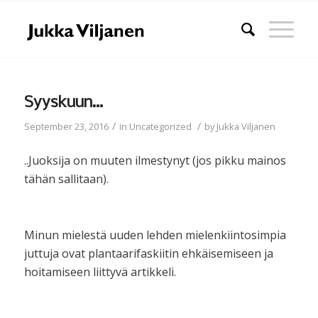
Syyskuun…
/
/
September 23, 2016
in
Uncategorized
by
Jukka Viljanen
..Juoksija on muuten ilmestynyt (jos pikku mainos
tähän sallitaan).
Minun mielestä uuden lehden mielenkiintosimpia
juttuja ovat plantaarifaskiitin ehkäisemiseen ja
hoitamiseen liittyvä artikkeli.