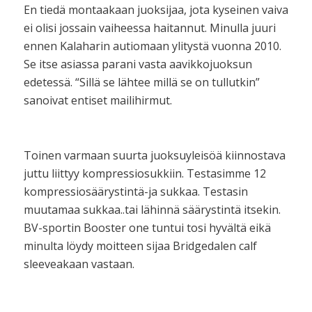
En tiedä montaakaan juoksijaa, jota kyseinen vaiva
ei olisi jossain vaiheessa haitannut. Minulla juuri
ennen Kalaharin autiomaan ylitystä vuonna 2010.
Se itse asiassa parani vasta aavikkojuoksun
edetessä. “Sillä se lähtee millä se on tullutkin”
sanoivat entiset mailihirmut.
Toinen varmaan suurta juoksuyleisöä kiinnostava
juttu liittyy kompressiosukkiin. Testasimme 12
kompressiosäärystintä-ja sukkaa. Testasin
muutamaa sukkaa..tai lähinnä säärystintä itsekin.
BV-sportin Booster one tuntui tosi hyvältä eikä
minulta löydy moitteen sijaa Bridgedalen calf
sleeveakaan vastaan.