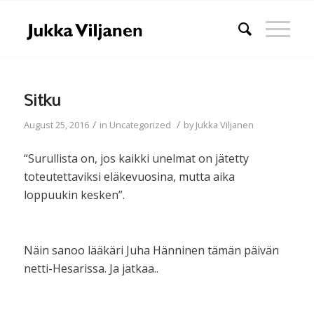
Sitku
/
/
August 25, 2016
in
Uncategorized
by
Jukka Viljanen
“Surullista on, jos kaikki unelmat on jätetty
toteutettaviksi eläkevuosina, mutta aika
loppuukin kesken”.
Näin sanoo lääkäri Juha Hänninen tämän päivän
netti-Hesarissa. Ja jatkaa..