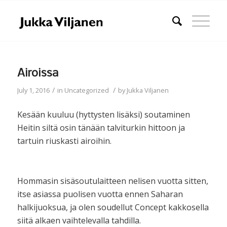
Airoissa
/
/
July 1, 2016
in
Uncategorized
by
Jukka Viljanen
Kesään kuuluu (hyttysten lisäksi) soutaminen
Heitin siltä osin tänään talviturkin hittoon ja
tartuin riuskasti airoihin.
Hommasin sisäsoutulaitteen nelisen vuotta sitten,
itse asiassa puolisen vuotta ennen Saharan
halkijuoksua, ja olen soudellut Concept kakkosella
siitä alkaen vaihtelevalla tahdilla.