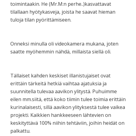
toimintaakin. He (Mr.M:n perhe..)kasvattavat
tilallaan hyötykasveja, joista he saavat hieman
tuloja tilan pyörittämiseen.
Onneksi minulla oli videokamera mukana, joten
saatte myöhemmin nähdä, millaista siellä oli.
Tällaiset kahden keskiset illanistujaiset ovat
erittäin tärkeitä hetkiä vaihtaa ajatuksia ja
suunnitella tulevaa aavikon ylitystä. Puhuimme
eilen mm.siitä, että koko tiimin tulee toimia erittäin
kurinalaisesti, sillä aavikon ylityksestä tulee vaikea
projekti. Kaikkien hankkeeseen lähtevien on
keskityttävä 100% niihin tehtäviin, joihin heidät on
palkattu.