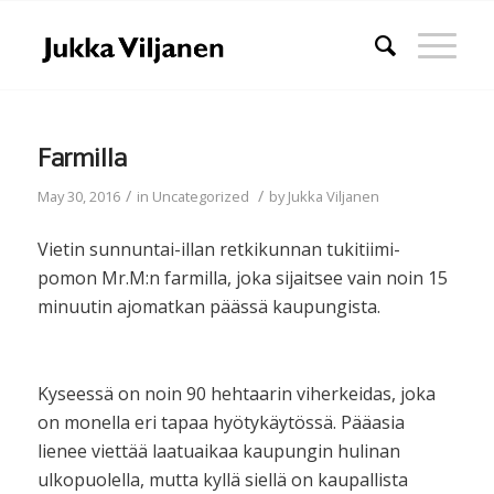
Farmilla
/
/
May 30, 2016
in
Uncategorized
by
Jukka Viljanen
Vietin sunnuntai-illan retkikunnan tukitiimi-
pomon Mr.M:n farmilla, joka sijaitsee vain noin 15
minuutin ajomatkan päässä kaupungista.
Kyseessä on noin 90 hehtaarin viherkeidas, joka
on monella eri tapaa hyötykäytössä. Pääasia
lienee viettää laatuaikaa kaupungin hulinan
ulkopuolella, mutta kyllä siellä on kaupallista