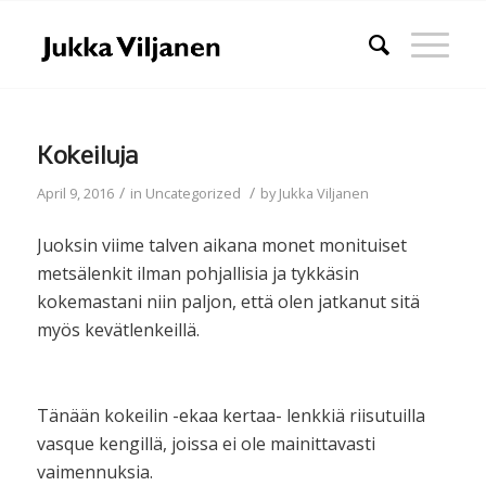
Kokeiluja
/
/
April 9, 2016
in
Uncategorized
by
Jukka Viljanen
Juoksin viime talven aikana monet monituiset
metsälenkit ilman pohjallisia ja tykkäsin
kokemastani niin paljon, että olen jatkanut sitä
myös kevätlenkeillä.
Tänään kokeilin -ekaa kertaa- lenkkiä riisutuilla
vasque kengillä, joissa ei ole mainittavasti
vaimennuksia.