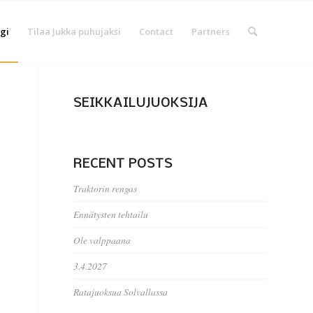
gi
Tilaa Jukka puhujaksi
Contact
Partners
SEIKKAILUJUOKSIJA
RECENT POSTS
Traktorin rengas
Ennätysten tehtailu
Ole valppaana
3.4.2027
Ratajuoksua Solvallassa