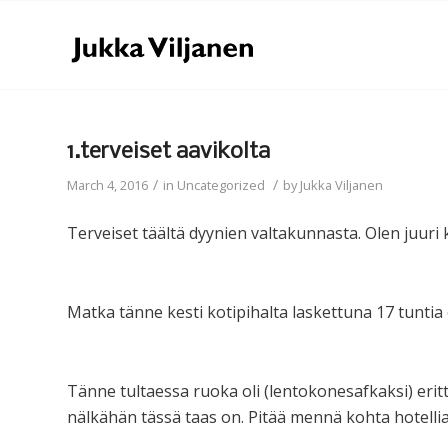
1.terveiset aavikolta
/
/
March 4, 2016
in
Uncategorized
by
Jukka Viljanen
Terveiset täältä dyynien valtakunnasta. Olen juuri k
Matka tänne kesti kotipihalta laskettuna 17 tuntia e
Tänne tultaessa ruoka oli (lentokonesafkaksi) erit
nälkähän tässä taas on. Pitää mennä kohta hotelliaa