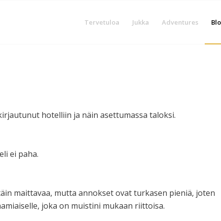
Tervetuloa
Jukka
Adventures
Blo
irjautunut hotelliin ja näin asettumassa taloksi.
li ei paha.
täin maittavaa, mutta annokset ovat turkasen pieniä, joten
miaiselle, joka on muistini mukaan riittoisa.