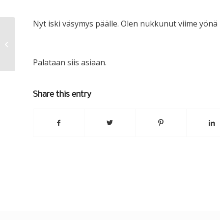
Nyt iski väsymys päälle. Olen nukkunut viime yönä m
Projektin seuraava vaihe
Palataan siis asiaan.
Share this entry