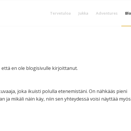
Tervetuloa
Jukka
Adventures
Blo
että en ole blogisivulle kirjoittanut.
kuvaaja, joka ikuisti polulla etenemistäni. On nähkääs pieni
 ja mikäli näin käy, niin sen yhteydessä voisi näyttää myös