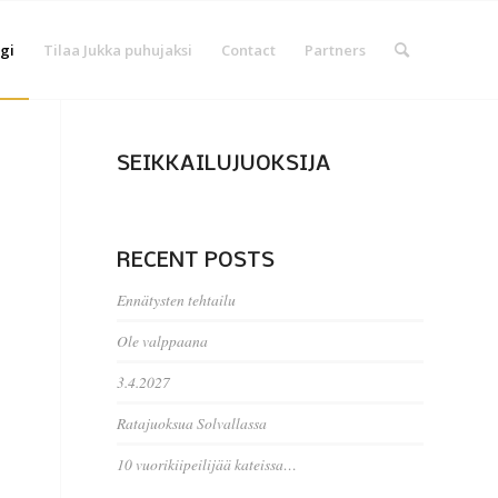
gi
Tilaa Jukka puhujaksi
Contact
Partners
SEIKKAILUJUOKSIJA
RECENT POSTS
Ennätysten tehtailu
Ole valppaana
3.4.2027
Ratajuoksua Solvallassa
10 vuorikiipeilijää kateissa…