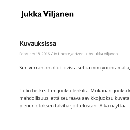
Kuvauksissa
/
/
February 18, 2016
in
Uncategorized
by
Jukka Viljanen
Sen verran on ollut tiivistä settiä mm.työrintamalla, 
Tulin hetki sitten juoksulenkiltä. Mukanani juoksi 
mahdollisuus, että seuraava aavikkojuoksu kuvataan
pienen otoksen talviharjoittelustani. Aika näyttää…