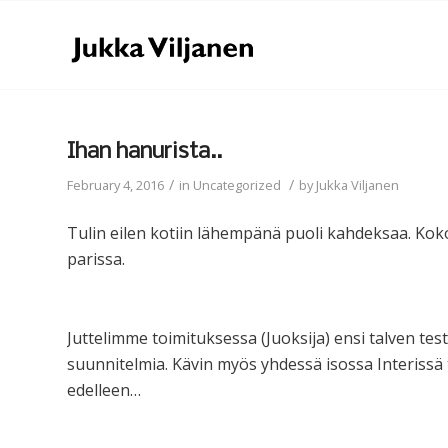
Ihan hanurista..
/
/
February 4, 2016
in
Uncategorized
by
Jukka Viljanen
Tulin eilen kotiin lähempänä puoli kahdeksaa. Koko 
parissa.
Juttelimme toimituksessa (Juoksija) ensi talven testei
suunnitelmia. Kävin myös yhdessä isossa Interissä 
edelleen…