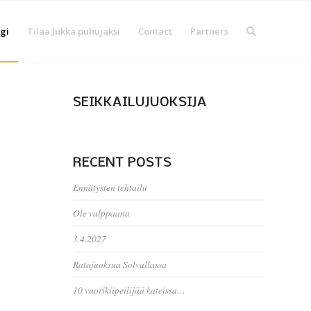
gi
Tilaa Jukka puhujaksi
Contact
Partners
SEIKKAILUJUOKSIJA
RECENT POSTS
Ennätysten tehtailu
Ole valppaana
3.4.2027
Ratajuoksua Solvallassa
10 vuorikiipeilijää kateissa…