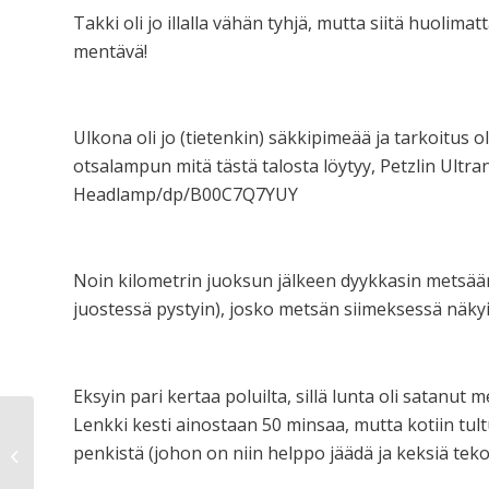
Takki oli jo illalla vähän tyhjä, mutta siitä huolim
mentävä!
Ulkona oli jo (tietenkin) säkkipimeää ja tarkoitus 
otsalampun mitä tästä talosta löytyy, Petzlin Ult
Headlamp/dp/B00C7Q7YUY
Noin kilometrin juoksun jälkeen dyykkasin metsään. 
juostessä pystyin), josko metsän siimeksessä näkyisi
Eksyin pari kertaa poluilta, sillä lunta oli satanut 
Lenkki kesti ainostaan 50 minsaa, mutta kotiin tult
penkistä (johon on niin helppo jäädä ja keksiä tekos
Istumatyöläinen