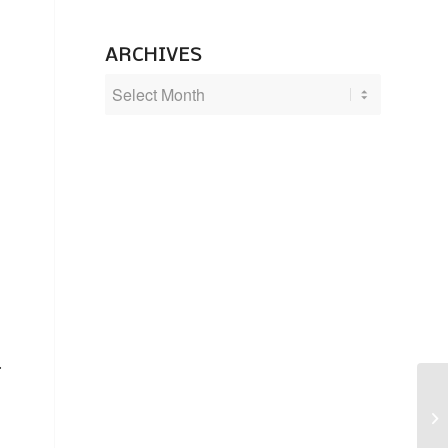
ARCHIVES
.
Hi