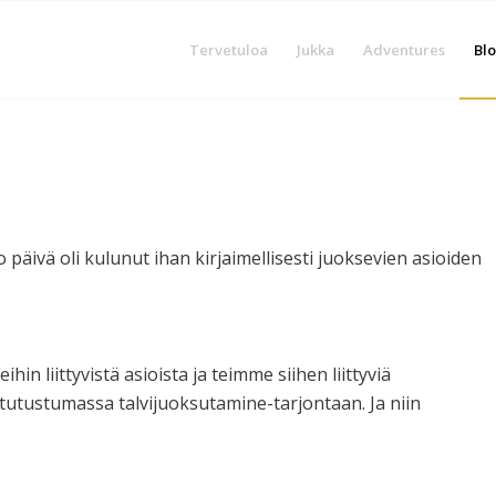
Tervetuloa
Jukka
Adventures
Blo
päivä oli kulunut ihan kirjaimellisesti juoksevien asioiden
hin liittyvistä asioista ja teimme siihen liittyviä
tutustumassa talvijuoksutamine-tarjontaan. Ja niin