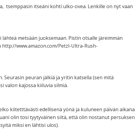
atta, tsemppasin itseäni kohti ulko-ovea. Lenkille on nyt vaan
oli lähteä metsään juoksemaan. Pistin otsalle järeimmän
ran http://www.amazon.com/Petzl-Ultra-Rush-
Seurasin peuran jälkiä ja yritin katsella (sen mitä
 valon kajossa kiiluvia silmiä.
melko kiitetttävästi edellisenä yönä ja kuluneen päivän aikana
uani olin tosi tyytyväinen siitä, että olin nostanut persuksen
yitä miksi en lähtisi ulos).