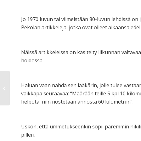
Jo 1970 luvun tai viimeistään 80-luvun lehdissä on
Pekolan artikkeleja, jotka ovat olleet aikaansa edell
Näissä artikkeleissa on käsitelty liikunnan valta
hoidossa.
Haluan vaan nähdä sen lääkärin, jolle tulee vastaa
Talvi parhaimmillaan
vaikkapa seuraavaa: “Määrään teille 5 kpl 10 kilome
helpota, niin nostetaan annosta 60 kilometriin”.
Uskon, että ummetukseenkin sopii paremmin hikili
pilleri.