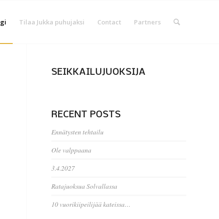
gi
Tilaa Jukka puhujaksi
Contact
Partners
SEIKKAILUJUOKSIJA
RECENT POSTS
Ennätysten tehtailu
Ole valppaana
3.4.2027
Ratajuoksua Solvallassa
10 vuorikiipeilijää kateissa…