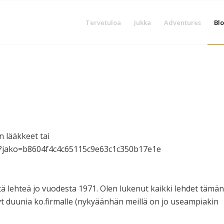
Tervetuloa
Jukka
Adventures
Blo
 lääkkeet tai
92?jako=b8604f4c4c65115c9e63c1c350b17e1e
tä lehteä jo vuodesta 1971. Olen lukenut kaikki lehdet tämän
t duunia ko.firmalle (nykyäänhän meillä on jo useampiakin