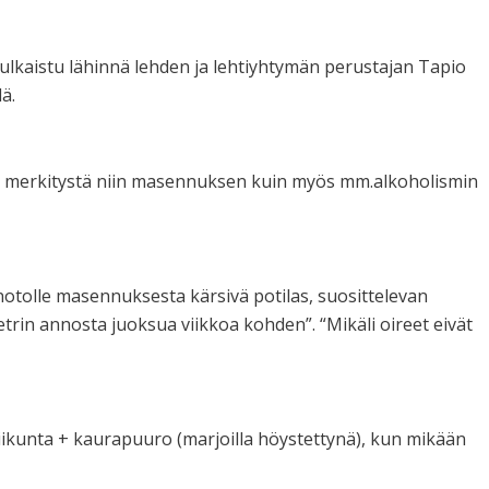
 julkaistu lähinnä lehden ja lehtiyhtymän perustajan Tapio
ä.
vaa merkitystä niin masennuksen kuin myös mm.alkoholismin
notolle masennuksesta kärsivä potilas, suosittelevan
trin annosta juoksua viikkoa kohden”. “Mikäli oireet eivät
ikunta + kaurapuuro (marjoilla höystettynä), kun mikään