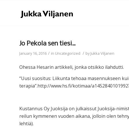
Jo Pekola sen tiesi..
/
/
January 16, 2016
in
Uncategorized
by
Jukka Viljanen
Ohessa Hesarin artikkeli, jonka otsikko ilahdutti.
“Uusi suositus: Liikunta tehoaa masennukseen kuin
terapia”.http://www.hs.fi/kotimaa/a14528401019
Kustannus Oy Juoksija on julkaissut Juoksija-nimis
reilun kymmenen vuoden aikana, jolloin olen tehny
lehtiä).