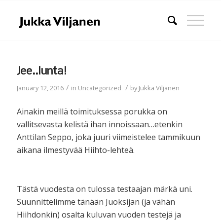
Jee..lunta!
/
/
January 12, 2016
in
Uncategorized
by
Jukka Viljanen
Ainakin meillä toimituksessa porukka on
vallitsevasta kelistä ihan innoissaan…etenkin
Anttilan Seppo, joka juuri viimeistelee tammikuun
aikana ilmestyvää Hiihto-lehteä.
Tästä vuodesta on tulossa testaajan märkä uni.
Suunnittelimme tänään Juoksijan (ja vähän
Hiihdonkin) osalta kuluvan vuoden testejä ja