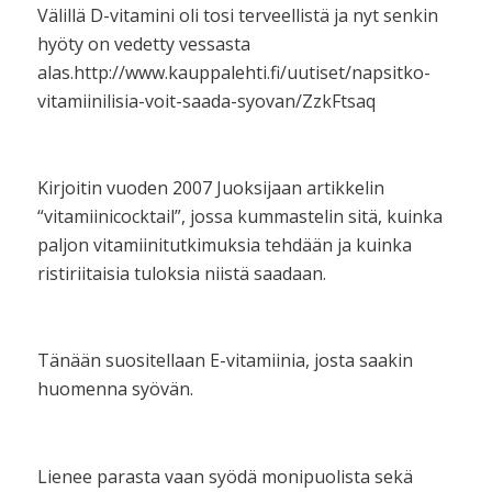
Välillä D-vitamini oli tosi terveellistä ja nyt senkin
hyöty on vedetty vessasta
alas.http://www.kauppalehti.fi/uutiset/napsitko-
vitamiinilisia-voit-saada-syovan/ZzkFtsaq
Kirjoitin vuoden 2007 Juoksijaan artikkelin
“vitamiinicocktail”, jossa kummastelin sitä, kuinka
paljon vitamiinitutkimuksia tehdään ja kuinka
ristiriitaisia tuloksia niistä saadaan.
Tänään suositellaan E-vitamiinia, josta saakin
huomenna syövän.
Lienee parasta vaan syödä monipuolista sekä