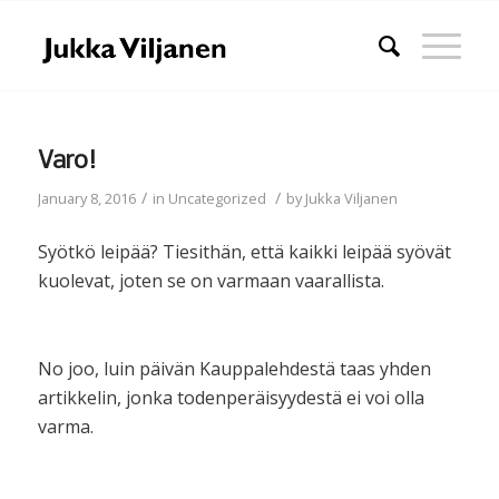
Varo!
/
/
January 8, 2016
in
Uncategorized
by
Jukka Viljanen
Syötkö leipää? Tiesithän, että kaikki leipää syövät
kuolevat, joten se on varmaan vaarallista.
No joo, luin päivän Kauppalehdestä taas yhden
artikkelin, jonka todenperäisyydestä ei voi olla
varma.