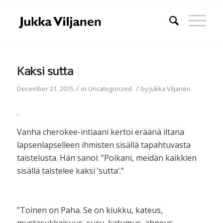
Kaksi sutta
/
/
December 21, 2015
in
Uncategorized
by
Jukka Viljanen
.
Vanha cherokee-intiaani kertoi eräänä iltana
lapsenlapselleen ihmisten sisällä tapahtuvasta
taistelusta. Hän sanoi: ”Poikani, meidän kaikkien
sisällä taistelee kaksi ’sutta’.”
”Toinen on Paha. Se on kiukku, kateus,