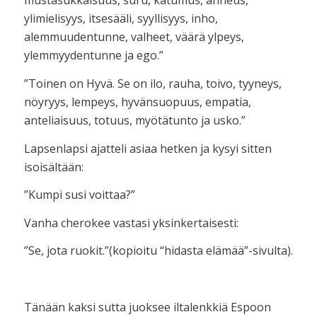
mustasukkaisuus, suru, katumus, ahneus,
ylimielisyys, itsesääli, syyllisyys, inho,
alemmuudentunne, valheet, väärä ylpeys,
ylemmyydentunne ja ego.”
”Toinen on Hyvä. Se on ilo, rauha, toivo, tyyneys,
nöyryys, lempeys, hyvänsuopuus, empatia,
anteliaisuus, totuus, myötätunto ja usko.”
Lapsenlapsi ajatteli asiaa hetken ja kysyi sitten
isoisältään:
”Kumpi susi voittaa?”
Vanha cherokee vastasi yksinkertaisesti:
”Se, jota ruokit.”(kopioitu “hidasta elämää”-sivulta).
Tänään kaksi sutta juoksee iltalenkkiä Espoon