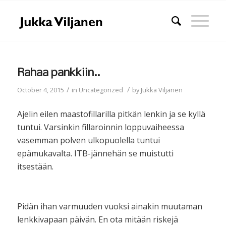
Rahaa pankkiin..
/
/
October 4, 2015
in
Uncategorized
by
Jukka Viljanen
Ajelin eilen maastofillarilla pitkän lenkin ja se kyllä
tuntui. Varsinkin fillaroinnin loppuvaiheessa
vasemman polven ulkopuolella tuntui
epämukavalta. ITB-jännehän se muistutti
itsestään.
Pidän ihan varmuuden vuoksi ainakin muutaman
lenkkivapaan päivän. En ota mitään riskejä