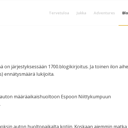
Tervetuloa
Jukka
Adventures
Blo
mä on järjestyksessään 1700.blogikirjoitus. Ja toinen ilon aih
s) ennätysmäärä lukijoita.
in auton määräaikaishuoltoon Espoon Niittykumpuun
.
juoksin auton huoltopaikalta kotiin. Koskaan aiemmin matka