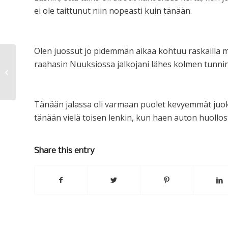
ei ole taittunut niin nopeasti kuin tänään.
Olen juossut jo pidemmän aikaa kohtuu raskailla ma
raahasin Nuuksiossa jalkojani lähes kolmen tunni
Nuuksio rules
Tänään jalassa oli varmaan puolet kevyemmät juok
tänään vielä toisen lenkin, kun haen auton huollos
Share this entry