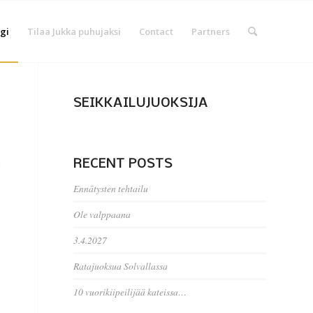
gi
Tilaa Jukka puhujaksi
Contact
Partners
SEIKKAILUJUOKSIJA
e
RECENT POSTS
Ennätysten tehtailu
Ole valppaana
3.4.2027
Ratajuoksua Solvallassa
10 vuorikiipeilijää kateissa…