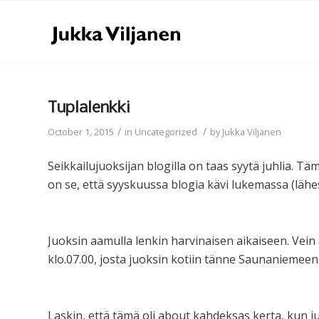
Tuplalenkki
/
/
October 1, 2015
in
Uncategorized
by
Jukka Viljanen
Seikkailujuoksijan blogilla on taas syytä juhlia. Tä
on se, että syyskuussa blogia kävi lukemassa (lähe
Juoksin aamulla lenkin harvinaisen aikaiseen. Ve
klo.07.00, josta juoksin kotiin tänne Saunaniemeen
Laskin, että tämä oli about kahdeksas kerta, kun 