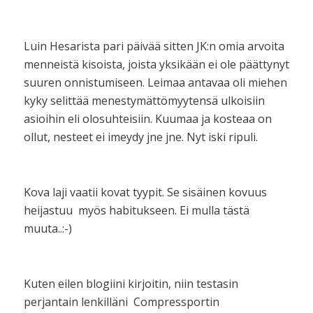
Luin Hesarista pari päivää sitten JK:n omia arvoita
menneistä kisoista, joista yksikään ei ole päättynyt
suuren onnistumiseen. Leimaa antavaa oli miehen
kyky selittää menestymättömyytensä ulkoisiin
asioihin eli olosuhteisiin. Kuumaa ja kosteaa on
ollut, nesteet ei imeydy jne jne. Nyt iski ripuli.
Kova laji vaatii kovat tyypit. Se sisäinen kovuus
heijastuu myös habitukseen. Ei mulla tästä
muuta..:-)
Kuten eilen blogiini kirjoitin, niin testasin
perjantain lenkilläni Compressportin