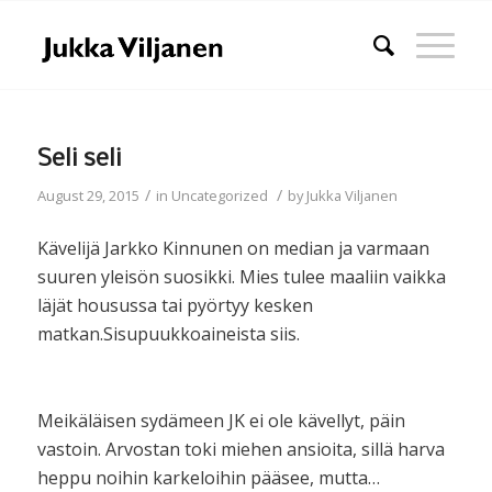
Seli seli
/
/
August 29, 2015
in
Uncategorized
by
Jukka Viljanen
Kävelijä Jarkko Kinnunen on median ja varmaan
suuren yleisön suosikki. Mies tulee maaliin vaikka
läjät housussa tai pyörtyy kesken
matkan.Sisupuukkoaineista siis.
Meikäläisen sydämeen JK ei ole kävellyt, päin
vastoin. Arvostan toki miehen ansioita, sillä harva
heppu noihin karkeloihin pääsee, mutta…