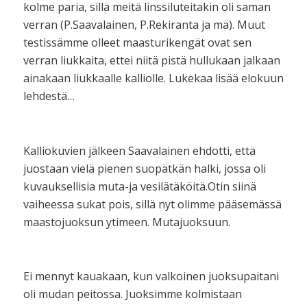
kolme paria, sillä meitä linssiluteitakin oli saman
verran (P.Saavalainen, P.Rekiranta ja mä). Muut
testissämme olleet maasturikengät ovat sen
verran liukkaita, ettei niitä pistä hullukaan jalkaan
ainakaan liukkaalle kalliolle. Lukekaa lisää elokuun
lehdestä…
Kalliokuvien jälkeen Saavalainen ehdotti, että
juostaan vielä pienen suopätkän halki, jossa oli
kuvauksellisia muta-ja vesilätäköitä.Otin siinä
vaiheessa sukat pois, sillä nyt olimme pääsemässä
maastojuoksun ytimeen. Mutajuoksuun.
Ei mennyt kauakaan, kun valkoinen juoksupaitani
oli mudan peitossa. Juoksimme kolmistaan