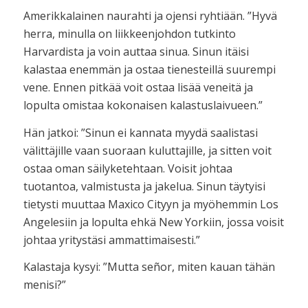
Amerikkalainen naurahti ja ojensi ryhtiään. ”Hyvä
herra, minulla on liikkeenjohdon tutkinto
Harvardista ja voin auttaa sinua. Sinun itäisi
kalastaa enemmän ja ostaa tienesteillä suurempi
vene. Ennen pitkää voit ostaa lisää veneitä ja
lopulta omistaa kokonaisen kalastuslaivueen.”
Hän jatkoi: ”Sinun ei kannata myydä saalistasi
välittäjille vaan suoraan kuluttajille, ja sitten voit
ostaa oman säilyketehtaan. Voisit johtaa
tuotantoa, valmistusta ja jakelua. Sinun täytyisi
tietysti muuttaa Maxico Cityyn ja myöhemmin Los
Angelesiin ja lopulta ehkä New Yorkiin, jossa voisit
johtaa yritystäsi ammattimaisesti.”
Kalastaja kysyi: ”Mutta señor, miten kauan tähän
menisi?”