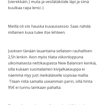
(vierekkäin..) muta-ja vesilätäköide läpi ja siinä
kuulkaa rapa lensi:-)
Meillä oli siis hauska kuvaussessio. Saas nähdä
millainen kuva tulee itse lehteen.
Juoksen tänään lauantaina sellaisen rauhallisen
2,5h lenkin. Aion myös tilata viikonloppuna
ulkomaisesta nettikaupasta New Balancen kenkiä,
sillä kukaan suomalainen kivijalkakauppa ei
näemmä myy just meikäläiselle sopivaa mallia.
Tilaan niitä samalla useamman parin, sillä hinta
95€ ei tunnu lainkaan pahalta.