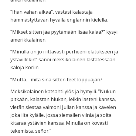
”Ihan vähän aikaa”, vastasi kalastaja
hämmästyttävän hyvällä englannin kielellä.
”Mikset sitten jää pyytämään lisää kalaa?” kysyi
amerikkalainen.
”Minulla on jo riittävästi perheeni elatukseen ja
ystävillekin” sanoi meksikolainen lastatessaan
kaloja koriin.
”Mutta… mitä sinä sitten teet loppuajan?
Meksikolainen katsahti ylös ja hymyili. ”Nukun
pitkään, kalastan hiukan, leikin lasteni kanssa,
vietän siestaa vaimoni Julian kanssa ja kävelen
joka ilta kylälle, jossa siemailen viiniä ja soita
kitaraa ystävien kanssa. Minulla on kovasti
tekemistä, señor.”