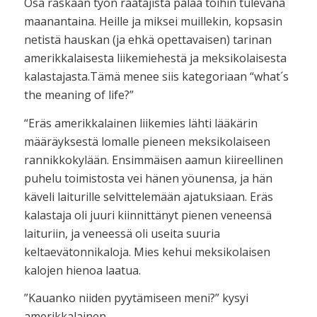
Osa raskaan työn raatajista palaa töihin tulevana
maanantaina. Heille ja miksei muillekin, kopsasin
netistä hauskan (ja ehkä opettavaisen) tarinan
amerikkalaisesta liikemiehestä ja meksikolaisesta
kalastajasta.Tämä menee siis kategoriaan “what´s
the meaning of life?”
“Eräs amerikkalainen liikemies lähti lääkärin
määräyksestä lomalle pieneen meksikolaiseen
rannikkokylään. Ensimmäisen aamun kiireellinen
puhelu toimistosta vei hänen yöunensa, ja hän
käveli laiturille selvittelemään ajatuksiaan. Eräs
kalastaja oli juuri kiinnittänyt pienen veneensä
laituriin, ja veneessä oli useita suuria
keltaevätonnikaloja. Mies kehui meksikolaisen
kalojen hienoa laatua.
”Kauanko niiden pyytämiseen meni?” kysyi
amerikkalainen.