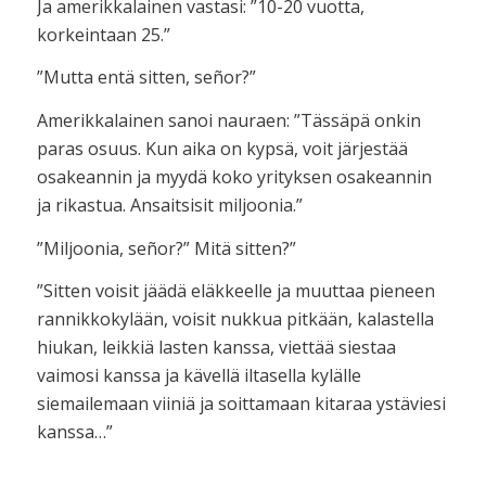
Ja amerikkalainen vastasi: ”10-20 vuotta,
korkeintaan 25.”
”Mutta entä sitten, señor?”
Amerikkalainen sanoi nauraen: ”Tässäpä onkin
paras osuus. Kun aika on kypsä, voit järjestää
osakeannin ja myydä koko yrityksen osakeannin
ja rikastua. Ansaitsisit miljoonia.”
”Miljoonia, señor?” Mitä sitten?”
”Sitten voisit jäädä eläkkeelle ja muuttaa pieneen
rannikkokylään, voisit nukkua pitkään, kalastella
hiukan, leikkiä lasten kanssa, viettää siestaa
vaimosi kanssa ja kävellä iltasella kylälle
siemailemaan viiniä ja soittamaan kitaraa ystäviesi
kanssa…”