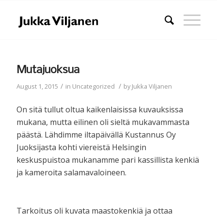
Mutajuoksua
/
/
August 1, 2015
in
Uncategorized
by
Jukka Viljanen
On sitä tullut oltua kaikenlaisissa kuvauksissa
mukana, mutta eilinen oli sieltä mukavammasta
päästä. Lähdimme iltapäivällä Kustannus Oy
Juoksijasta kohti viereistä Helsingin
keskuspuistoa mukanamme pari kassillista kenkiä
ja kameroita salamavaloineen.
Tarkoitus oli kuvata maastokenkiä ja ottaa