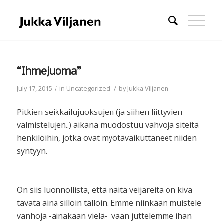
“Ihmejuoma”
/
/
July 17, 2015
in
Uncategorized
by
Jukka Viljanen
Pitkien seikkailujuoksujen (ja siihen liittyvien
valmistelujen..) aikana muodostuu vahvoja siteitä
henkilöihin, jotka ovat myötävaikuttaneet niiden
syntyyn.
On siis luonnollista, että näitä veijareita on kiva
tavata aina silloin tällöin. Emme niinkään muistele
vanhoja -ainakaan vielä- vaan juttelemme ihan