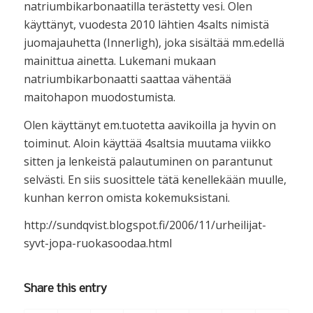
natriumbikarbonaatilla terästetty vesi. Olen
käyttänyt, vuodesta 2010 lähtien 4salts nimistä
juomajauhetta (Innerligh), joka sisältää mm.edellä
mainittua ainetta. Lukemani mukaan
natriumbikarbonaatti saattaa vähentää
maitohapon muodostumista.
Olen käyttänyt em.tuotetta aavikoilla ja hyvin on
toiminut. Aloin käyttää 4saltsia muutama viikko
sitten ja lenkeistä palautuminen on parantunut
selvästi. En siis suosittele tätä kenellekään muulle,
kunhan kerron omista kokemuksistani.
http://sundqvist.blogspot.fi/2006/11/urheilijat-
syvt-jopa-ruokasoodaa.html
Share this entry