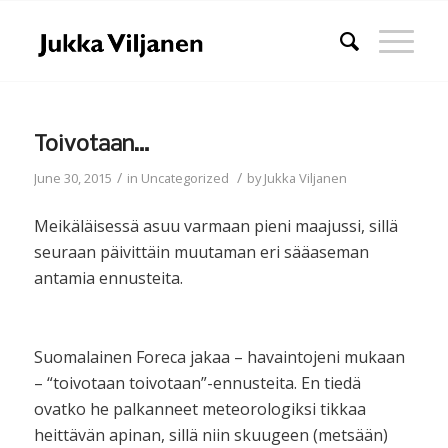
Toivotaan…
/
/
June 30, 2015
in
Uncategorized
by
Jukka Viljanen
Meikäläisessä asuu varmaan pieni maajussi, sillä
seuraan päivittäin muutaman eri sääaseman
antamia ennusteita.
Suomalainen Foreca jakaa – havaintojeni mukaan
– “toivotaan toivotaan”-ennusteita. En tiedä
ovatko he palkanneet meteorologiksi tikkaa
heittävän apinan, sillä niin skuugeen (metsään)