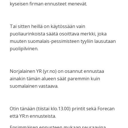
kyseisen firman ennusteet menevät.
Tai sitten heillä on käytössään vain
puoliaurinkoista säätä osoittava merkki, joka
muuten suomalais-pessimisteen tyyliin lausutaan
puolipilvinen.
Norjalainen YR (yr.no) on osannut ennustaa
ainakin tämän alueen säät paremmin kuin
suomalainen vastaava.
Otin tänään (tiistai klo.13.00) printit sekä Forecan
että YR:n ennusteista.
Ensimmäisen ennusteen mukaan seuraavina