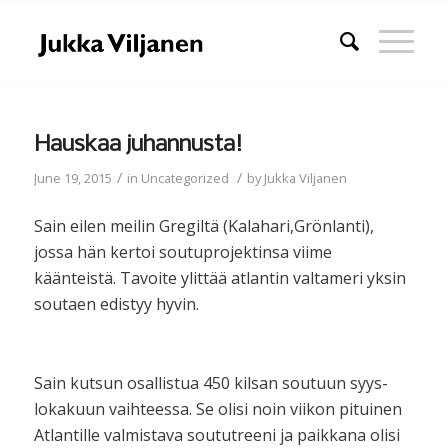
Hauskaa juhannusta!
/
/
June 19, 2015
in
Uncategorized
by
Jukka Viljanen
Sain eilen meilin Gregiltä (Kalahari,Grönlanti),
jossa hän kertoi soutuprojektinsa viime
käänteistä. Tavoite ylittää atlantin valtameri yksin
soutaen edistyy hyvin.
Sain kutsun osallistua 450 kilsan soutuun syys-
lokakuun vaihteessa. Se olisi noin viikon pituinen
Atlantille valmistava soututreeni ja paikkana olisi