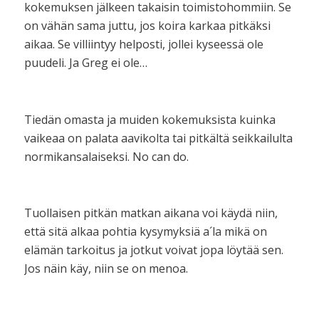
kokemuksen jälkeen takaisin toimistohommiin. Se
on vähän sama juttu, jos koira karkaa pitkäksi
aikaa. Se villiintyy helposti, jollei kyseessä ole
puudeli. Ja Greg ei ole…
Tiedän omasta ja muiden kokemuksista kuinka
vaikeaa on palata aavikolta tai pitkältä seikkailulta
normikansalaiseksi. No can do.
Tuollaisen pitkän matkan aikana voi käydä niin,
että sitä alkaa pohtia kysymyksiä a´la mikä on
elämän tarkoitus ja jotkut voivat jopa löytää sen.
Jos näin käy, niin se on menoa.