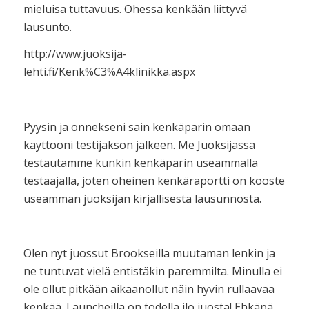
mieluisa tuttavuus. Ohessa kenkään liittyvä
lausunto.
http://www.juoksija-
lehti.fi/Kenk%C3%A4klinikka.aspx
Pyysin ja onnekseni sain kenkäparin omaan
käyttööni testijakson jälkeen. Me Juoksijassa
testautamme kunkin kenkäparin useammalla
testaajalla, joten oheinen kenkäraportti on kooste
useamman juoksijan kirjallisesta lausunnosta.
Olen nyt juossut Brookseilla muutaman lenkin ja
ne tuntuvat vielä entistäkin paremmilta. Minulla ei
ole ollut pitkään aikaanollut näin hyvin rullaavaa
kenkää. Launcheilla on todella ilo juosta! Ehkäpä