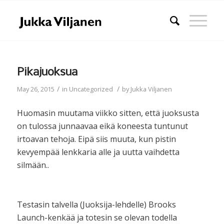
Pikajuoksua
/
/
May 26, 2015
in
Uncategorized
by
Jukka Viljanen
Huomasin muutama viikko sitten, että juoksusta
on tulossa junnaavaa eikä koneesta tuntunut
irtoavan tehoja. Eipä siis muuta, kun pistin
kevyempää lenkkaria alle ja uutta vaihdetta
silmään..
Testasin talvella (Juoksija-lehdelle) Brooks
Launch-kenkää ja totesin se olevan todella