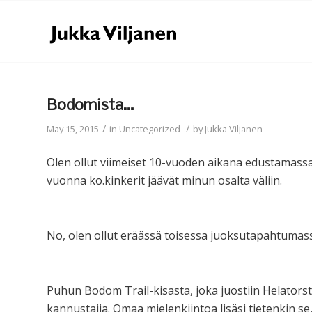
Bodomista…
/
/
May 15, 2015
in
Uncategorized
by
Jukka Viljanen
Olen ollut viimeiset 10-vuoden aikana edustamassa 
vuonna ko.kinkerit jäävät minun osalta väliin.
No, olen ollut eräässä toisessa juoksutapahtumass
Puhun Bodom Trail-kisasta, joka juostiin Helatorsta
kannustajia. Omaa mielenkiintoa lisäsi tietenkin s