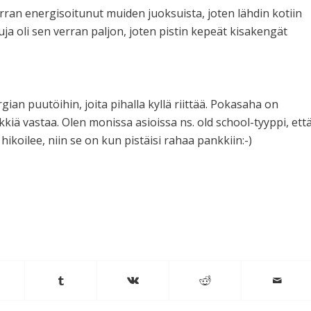
rran energisoitunut muiden juoksuista, joten lähdin kotiin
ja oli sen verran paljon, joten pistin kepeät kisakengät
gian puutöihin, joita pihalla kyllä riittää. Pokasaha on
kkiä vastaa. Olen monissa asioissa ns. old school-tyyppi, ett
koilee, niin se on kun pistäisi rahaa pankkiin:-)