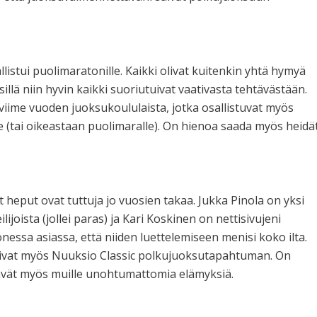
listui puolimaratonille. Kaikki olivat kuitenkin yhtä hymyä
 sillä niin hyvin kaikki suoriutuivat vaativasta tehtävästään.
iime vuoden juoksukoululaista, jotka osallistuvat myös
e (tai oikeastaan puolimaralle). On hienoa saada myös heidä
t heput ovat tuttuja jo vuosien takaa. Jukka Pinola on yksi
ijoista (jollei paras) ja Kari Koskinen on nettisivujeni
onessa asiassa, että niiden luettelemiseen menisi koko ilta.
oivat myös Nuuksio Classic polkujuoksutapahtuman. On
stävät myös muille unohtumattomia elämyksiä.