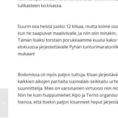
tulikasteen ko.kisassa.
Suurin osa heistä juoksi 12 kilsaa, mutta kolme osal
kun he saapuivat maaliviivalle. Ja niin olin minäkin,
Tämän lisäksi torstain porukkaamme kuului kaksi v
elokuussa järjestettävälle Pyhän tunturimaratonill
mukaan!
Bodomissa oli myös paljon tuttuja. Kisan järjestävä
kaikkien aikojen parhaita suomalais-seikkailu-urheil
suunnittelija. Mies on varsinainen virtuoosi niin m
Niin he kuin huippumiehet Alpo ja Terho organis
hienoa, että itsekin paljon kisanneet heput järje
Uusi Juoksija