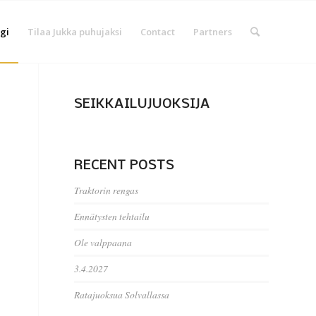
gi
Tilaa Jukka puhujaksi
Contact
Partners
SEIKKAILUJUOKSIJA
RECENT POSTS
Traktorin rengas
Ennätysten tehtailu
Ole valppaana
3.4.2027
Ratajuoksua Solvallassa