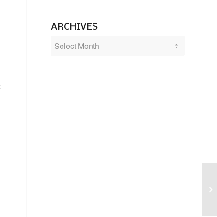
ARCHIVES
t
Ca