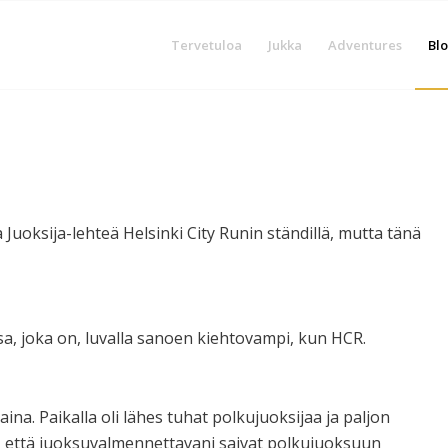
Tervetuloa
Jukka
Adventures
Blo
Juoksija-lehteä Helsinki City Runin ständillä, mutta tänä
a, joka on, luvalla sanoen kiehtovampi, kun HCR.
ina. Paikalla oli lähes tuhat polkujuoksijaa ja paljon
e, että juoksuvalmennettavani saivat polkujuoksuun