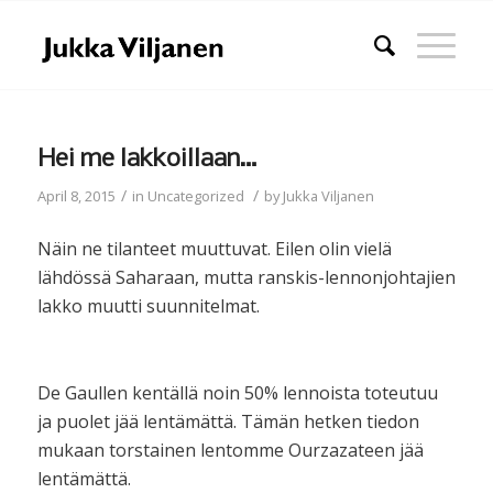
Hei me lakkoillaan…
/
/
April 8, 2015
in
Uncategorized
by
Jukka Viljanen
Näin ne tilanteet muuttuvat. Eilen olin vielä
lähdössä Saharaan, mutta ranskis-lennonjohtajien
lakko muutti suunnitelmat.
De Gaullen kentällä noin 50% lennoista toteutuu
ja puolet jää lentämättä. Tämän hetken tiedon
mukaan torstainen lentomme Ourzazateen jää
lentämättä.