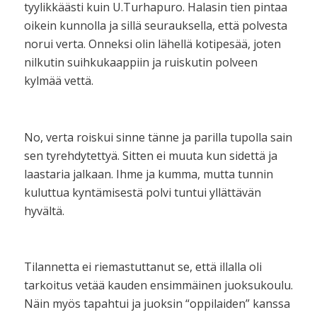
tyylikkäästi kuin U.Turhapuro. Halasin tien pintaa
oikein kunnolla ja sillä seurauksella, että polvesta
norui verta. Onneksi olin lähellä kotipesää, joten
nilkutin suihkukaappiin ja ruiskutin polveen
kylmää vettä.
No, verta roiskui sinne tänne ja parilla tupolla sain
sen tyrehdytettyä. Sitten ei muuta kun sidettä ja
laastaria jalkaan. Ihme ja kumma, mutta tunnin
kuluttua kyntämisestä polvi tuntui yllättävän
hyvältä.
Tilannetta ei riemastuttanut se, että illalla oli
tarkoitus vetää kauden ensimmäinen juoksukoulu.
Näin myös tapahtui ja juoksin “oppilaiden” kanssa