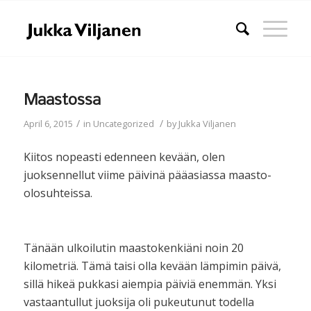
Maastossa
/
/
April 6, 2015
in
Uncategorized
by
Jukka Viljanen
Kiitos nopeasti edenneen kevään, olen
juoksennellut viime päivinä pääasiassa maasto-
olosuhteissa.
Tänään ulkoilutin maastokenkiäni noin 20
kilometriä. Tämä taisi olla kevään lämpimin päivä,
sillä hikeä pukkasi aiempia päiviä enemmän. Yksi
vastaantullut juoksija oli pukeutunut todella