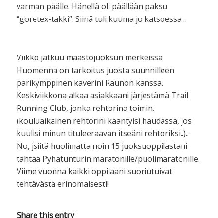
varman päälle. Hänellä oli päällään paksu
“goretex-takki”. Siinä tuli kuuma jo katsoessa…
Viikko jatkuu maastojuoksun merkeissä.
Huomenna on tarkoitus juosta suunnilleen
parikymppinen kaverini Raunon kanssa.
Keskiviikkona alkaa asiakkaani järjestämä Trail
Running Club, jonka rehtorina toimin.
(kouluaikainen rehtorini kääntyisi haudassa, jos
kuulisi minun tituleeraavan itseäni rehtoriksi..)..
No, jsiitä huolimatta noin 15 juoksuoppilastani
tähtää Pyhätunturin maratonille/puolimaratonille.
Viime vuonna kaikki oppilaani suoriutuivat
tehtävästä erinomaisesti!
Share this entry