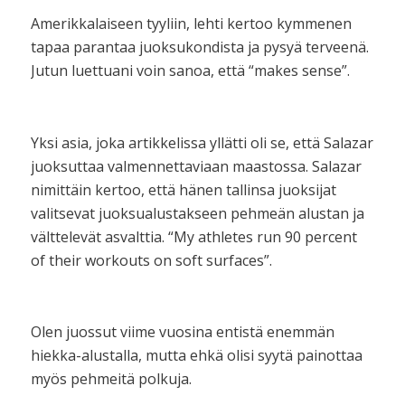
Amerikkalaiseen tyyliin, lehti kertoo kymmenen
tapaa parantaa juoksukondista ja pysyä terveenä.
Jutun luettuani voin sanoa, että “makes sense”.
Yksi asia, joka artikkelissa yllätti oli se, että Salazar
juoksuttaa valmennettaviaan maastossa. Salazar
nimittäin kertoo, että hänen tallinsa juoksijat
valitsevat juoksualustakseen pehmeän alustan ja
välttelevät asvalttia. “My athletes run 90 percent
of their workouts on soft surfaces”.
Olen juossut viime vuosina entistä enemmän
hiekka-alustalla, mutta ehkä olisi syytä painottaa
myös pehmeitä polkuja.