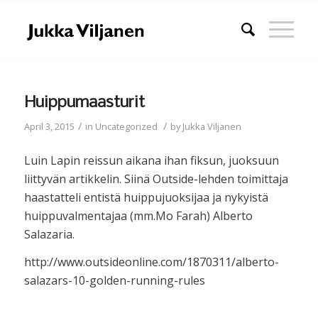
Huippumaasturit
/
/
April 3, 2015
in
Uncategorized
by
Jukka Viljanen
Luin Lapin reissun aikana ihan fiksun, juoksuun
liittyvän artikkelin. Siinä Outside-lehden toimittaja
haastatteli entistä huippujuoksijaa ja nykyistä
huippuvalmentajaa (mm.Mo Farah) Alberto
Salazaria.
http://www.outsideonline.com/1870311/alberto-
salazars-10-golden-running-rules