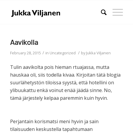
Aavikolla
/
/
February 28, 2015
in
Uncategorized
by
Jukka Viljanen
Tulin aavikolta pois hieman rtuajassa, mutta
hauskaa oli, siis todella kivaa. Kirjoitan tätä blogia
suurlähetystön tiloissa syystä, että hotellini on
ylibuukattu enkä voinut enää jäädä sinne. No,
tämä järjestely kelpaa paremmin kuin hyvin.
Perjantain korismatsi meni hyvin ja sain
tilaisuuden keskustella tapahtumaan