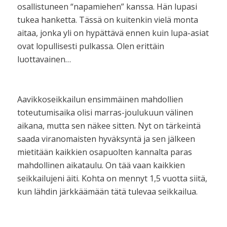
osallistuneen “napamiehen” kanssa. Hän lupasi
tukea hanketta. Tässä on kuitenkin vielä monta
aitaa, jonka yli on hypättävä ennen kuin lupa-asiat
ovat lopullisesti pulkassa. Olen erittäin
luottavainen…
Aavikkoseikkailun ensimmäinen mahdollien
toteutumisaika olisi marras-joulukuun välinen
aikana, mutta sen näkee sitten. Nyt on tärkeintä
saada viranomaisten hyväksyntä ja sen jälkeen
mietitään kaikkien osapuolten kannalta paras
mahdollinen aikataulu. On tää vaan kaikkien
seikkailujeni äiti. Kohta on mennyt 1,5 vuotta siitä,
kun lähdin järkkäämään tätä tulevaa seikkailua.