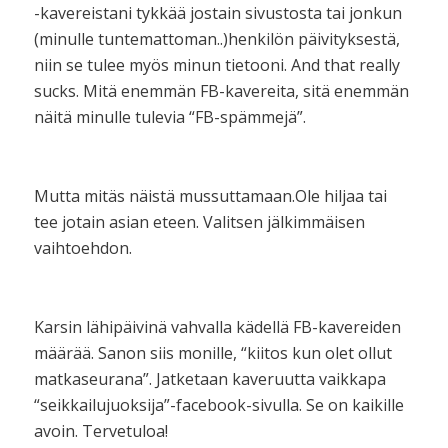
-kavereistani tykkää jostain sivustosta tai jonkun
(minulle tuntemattoman..)henkilön päivityksestä,
niin se tulee myös minun tietooni. And that really
sucks. Mitä enemmän FB-kavereita, sitä enemmän
näitä minulle tulevia “FB-spämmejä”.
Mutta mitäs näistä mussuttamaan.Ole hiljaa tai
tee jotain asian eteen. Valitsen jälkimmäisen
vaihtoehdon.
Karsin lähipäivinä vahvalla kädellä FB-kavereiden
määrää. Sanon siis monille, “kiitos kun olet ollut
matkaseurana”. Jatketaan kaveruutta vaikkapa
“seikkailujuoksija”-facebook-sivulla. Se on kaikille
avoin. Tervetuloa!