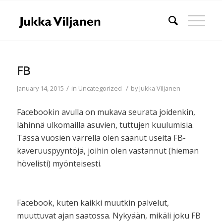
FB
/
/
January 14, 2015
in
Uncategorized
by
Jukka Viljanen
Facebookin avulla on mukava seurata joidenkin,
lähinnä ulkomailla asuvien, tuttujen kuulumisia.
Tässä vuosien varrella olen saanut useita FB-
kaveruuspyyntöjä, joihin olen vastannut (hieman
hövelisti) myönteisesti.
Facebook, kuten kaikki muutkin palvelut,
muuttuvat ajan saatossa. Nykyään, mikäli joku FB