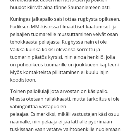
huudot kiirivät aina tänne Saunaniemeen asti.
Kuningas jalkapallo saisi ottaa rugbysta opikseen.
Fudiksen MM-kisoissa filmaattiset kaatumiset ja
pelaajien tuomareille mussuttaminen veivät osan
tehokkaasta peliajasta. Rugbyssa näin ei ole.
Vaikka kuinka kokisi olevansa sorrettu ja
tuomarin päätös kyrsisi, niin ainoa henkilö, jolla
on puheoikeus tuomarille on joukkueen kapteeni.
Myös kontakteista pillittäminen ei kuulu lajin
koodistoon.
Toinen palloilulaji jota arvostan on käsipallo.
Miestä otetaan railakkaasti, mutta tarkoitus ei ole
vahingoittaa vastapuolen
pelaajaa. Esimerkiksi, mikäli vastustajan käsi osuu
naamalle, niin pelaaja ei jää lattialle pyörimään
tuskissaan vaan vetätyy vaihtopenkille nuolemaan