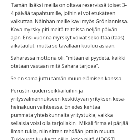
Tämän lisäksi meillä on oltava reservissä toiset 3-
4 päivää tapahtumille, joihin ei voi etukäteen
vaikuttaa. Näinhän meille kävi myös Grönlannissa.
Kova myrsky piti meitä teltoissa neljän päivän
ajan. Ensi vuonna myrskyt voivat sekoittaa (taas)
aikataulut, mutta se tavallaan kuuluu asiaan.
Saharassa mottona oli, “mitään ei pyydetä, kaikki
otetaan vastaan mitä Sahara tarjoaa”.
Se on sama juttu tämän muun elämisen kanssa.
Perustin uuden seikkailuihin ja
yritysvalmennukseen keskittyvän yrityksen kesä-
heinäkuun vaihteessa. En edes kehtaa
pummata yhteiskunnalta yritystukia, vaikka
sellaisia voisi olla tarjollakin. Mikäli firma ei pärjää
ilman tukia, niin sitten tehdään jotain muuta.
Tukieurot kuuluvat niille, jotka niitä AIDOSTI