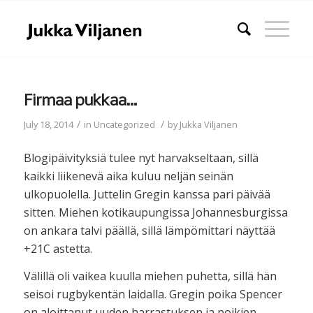
Firmaa pukkaa…
/
/
July 18, 2014
in
Uncategorized
by
Jukka Viljanen
Blogipäivityksiä tulee nyt harvakseltaan, sillä
kaikki liikenevä aika kuluu neljän seinän
ulkopuolella. Juttelin Gregin kanssa pari päivää
sitten. Miehen kotikaupungissa Johannesburgissa
on ankara talvi päällä, sillä lämpömittari näyttää
+21C astetta.
Välillä oli vaikea kuulla miehen puhetta, sillä hän
seisoi rugbykentän laidalla. Gregin poika Spencer
on aloittanut uuden harrastuksen ja poikien