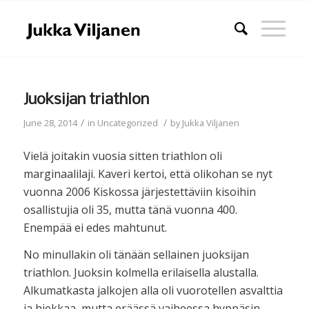
Juoksijan triathlon
/
/
June 28, 2014
in
Uncategorized
by
Jukka Viljanen
Vielä joitakin vuosia sitten triathlon oli
marginaalilaji. Kaveri kertoi, että olikohan se nyt
vuonna 2006 Kiskossa järjestettäviin kisoihin
osallistujia oli 35, mutta tänä vuonna 400.
Enempää ei edes mahtunut.
No minullakin oli tänään sellainen juoksijan
triathlon. Juoksin kolmella erilaisella alustalla.
Alkumatkasta jalkojen alla oli vuorotellen asvalttia
ja hiekkaa, mutta eräässä vaiheessa hyppäsin