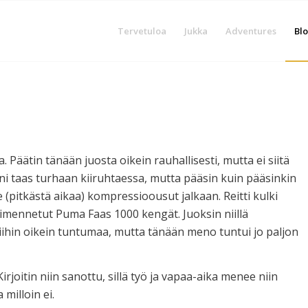
Tervetuloa
Jukka
Adventures
Blo
. Päätin tänään juosta oikein rauhallisesti, mutta ei siitä
ni taas turhaan kiiruhtaessa, mutta pääsin kuin pääsinkin
(pitkästä aikaa) kompressioousut jalkaan. Reitti kulki
n vaimennetut Puma Faas 1000 kengät. Juoksin niillä
ihin oikein tuntumaa, mutta tänään meno tuntui jo paljon
irjoitin niin sanottu, sillä työ ja vapaa-aika menee niin
 milloin ei.