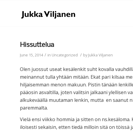
Hissuttelua
/
/
June 15, 2014
in
Uncategorized
by
Jukka Viljanen
Olen juossut useat kesälenkit suht kovalla vauhdilla
meinannut tulla yhtään mitään. Ekat pari kilsaa me
hiljaisemman menon makuun. Pistin tänään lenkille 
pääosin asvaltilla, joten valitsin jalkaani ylellise
alkukeväällä muutaman lenkin, mutta en saanut ni
paremmalta.
Vielä ensi viikko hommia ja sitten on ns.kesäloma. K
iloisesti sekaisin, etten tiedä milloin sitä on töissä ja