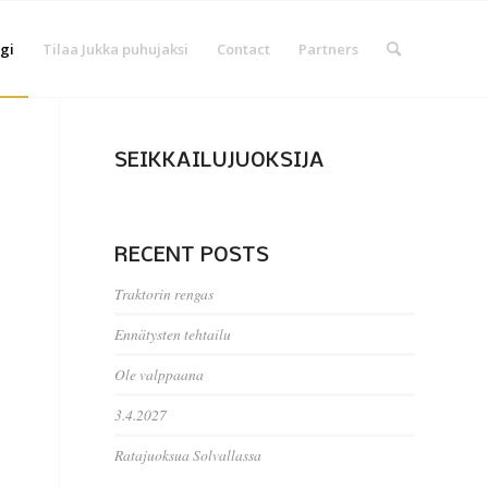
gi
Tilaa Jukka puhujaksi
Contact
Partners
SEIKKAILUJUOKSIJA
RECENT POSTS
Traktorin rengas
Ennätysten tehtailu
Ole valppaana
3.4.2027
Ratajuoksua Solvallassa