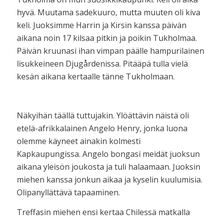
hyvä. Muutama sadekuuro, mutta muuten oli kiva
keli. Juoksimme Harrin ja Kirsin kanssa päivän
aikana noin 17 kilsaa pitkin ja poikin Tukholmaa.
Päivän kruunasi ihan vimpan päälle hampurilainen
lisukkeineen Djugårdenissa. Pitääpä tulla vielä
kesän aikana kertaalle tänne Tukholmaan.
Näkyihän täällä tuttujakin. Ylöättävin näistä oli
etelä-afrikkalainen Angelo Henry, jonka luona
olemme käyneet ainakin kolmesti
Kapkaupungissa. Angelo bongasi meidät juoksun
aikana yleisön joukosta ja tuli halaamaan. Juoksin
miehen kanssa jonkun aikaa ja kyselin kuulumisia.
Olipanyllättävä tapaaminen.
Treffasin miehen ensi kertaa Chilessä matkalla