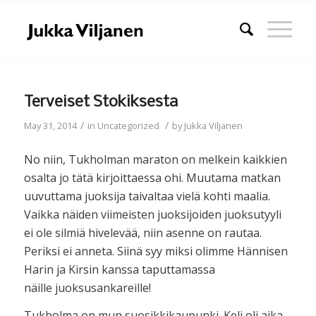
Terveiset Stokiksesta
/
/
May 31, 2014
in
Uncategorized
by
Jukka Viljanen
No niin, Tukholman maraton on melkein kaikkien
osalta jo tätä kirjoittaessa ohi. Muutama matkan
uuvuttama juoksija taivaltaa vielä kohti maalia.
Vaikka näiden viimeisten juoksijoiden juoksutyyli
ei ole silmiä hivelevää, niin asenne on rautaa.
Periksi ei anneta. Siinä syy miksi olimme Hännisen
Harin ja Kirsin kanssa taputtamassa
näille juoksusankareille!
Tukholma on mun suosikkikaupunki. Keli oli aika