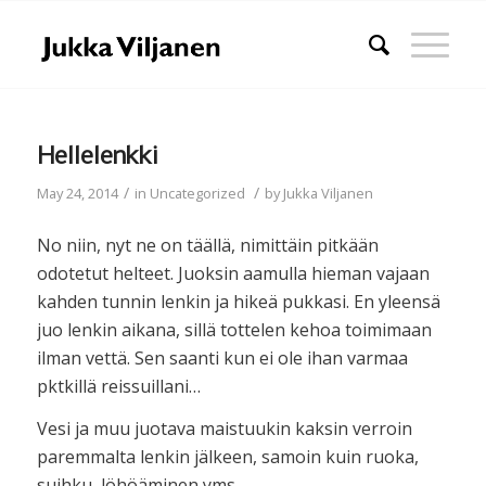
Hellelenkki
/
/
May 24, 2014
in
Uncategorized
by
Jukka Viljanen
No niin, nyt ne on täällä, nimittäin pitkään
odotetut helteet. Juoksin aamulla hieman vajaan
kahden tunnin lenkin ja hikeä pukkasi. En yleensä
juo lenkin aikana, sillä tottelen kehoa toimimaan
ilman vettä. Sen saanti kun ei ole ihan varmaa
pktkillä reissuillani…
Vesi ja muu juotava maistuukin kaksin verroin
paremmalta lenkin jälkeen, samoin kuin ruoka,
suihku, löhöäminen yms.