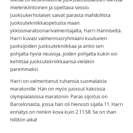
mielenkiintoinen ja opettava sessio.
Juoksukerholaiset saivat parasta mahdollista
juoksutekniikkaopetusta maan
ykkösmaratoonarivalmentajalta, Harri Hänniseltä.
Harri kuvasi valmennusryhmääni kuuluvien
juoksijoiden juoksutekniikkaa ja antoi sen
pohjalta hyviä neuvoja, joiden pohjalta kukin voi
kehittää juoksutekniikkaansa vieläkin
paremmaksi.
Harri on valmentanut tuhansia suomalaisia
maratonille. Hän on myös juossut kaksissa
olympialaisissa maratonin. Paras sijoitus on
Barcelonasta, jossa hän oli hienosti sijalla 11. Harri
ennätys on niinkin kova kuin 2.11.58. Se on ihan
hillitön aika!