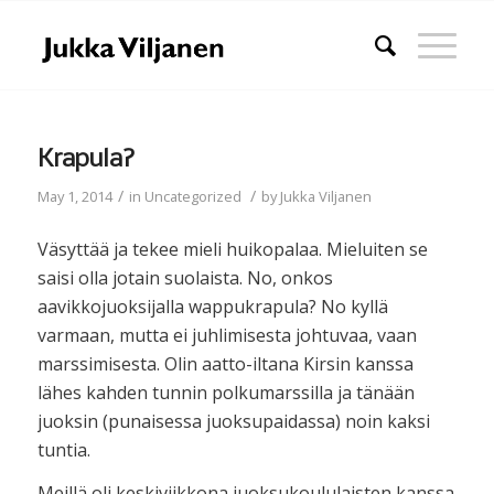
Krapula?
/
/
May 1, 2014
in
Uncategorized
by
Jukka Viljanen
Väsyttää ja tekee mieli huikopalaa. Mieluiten se
saisi olla jotain suolaista. No, onkos
aavikkojuoksijalla wappukrapula? No kyllä
varmaan, mutta ei juhlimisesta johtuvaa, vaan
marssimisesta. Olin aatto-iltana Kirsin kanssa
lähes kahden tunnin polkumarssilla ja tänään
juoksin (punaisessa juoksupaidassa) noin kaksi
tuntia.
Meillä oli keskiviikkona juoksukoululaisten kanssa