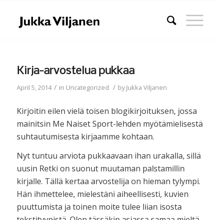
Kirja-arvostelua pukkaa
/
/
April 5, 2014
in
Uncategorized
by
Jukka Viljanen
Kirjoitin eilen vielä toisen blogikirjoituksen, jossa
mainitsin Me Naiset Sport-lehden myötämielisestä
suhtautumisesta kirjaamme kohtaan.
Nyt tuntuu arviota pukkaavaan ihan urakalla, sillä
uusin Retki on suonut muutaman palstamillin
kirjalle. Tällä kertaa arvostelija on hieman tylympi.
Hän ihmettelee, mielestäni aiheellisesti, kuvien
puuttumista ja toinen moite tulee liian isosta
tekstityypistä. Olen tässäkin asiassa samaa mieltä