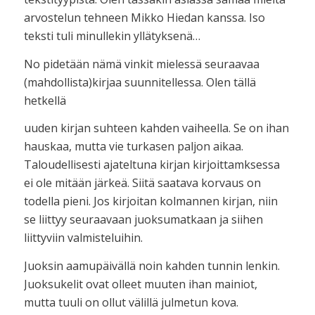
arvostelun tehneen Mikko Hiedan kanssa. Iso
teksti tuli minullekin yllätyksenä…
No pidetään nämä vinkit mielessä seuraavaa
(mahdollista)kirjaa suunnitellessa. Olen tällä
hetkellä
uuden kirjan suhteen kahden vaiheella. Se on ihan
hauskaa, mutta vie turkasen paljon aikaa.
Taloudellisesti ajateltuna kirjan kirjoittamksessa
ei ole mitään järkeä. Siitä saatava korvaus on
todella pieni. Jos kirjoitan kolmannen kirjan, niin
se liittyy seuraavaan juoksumatkaan ja siihen
liittyviin valmisteluihin.
Juoksin aamupäivällä noin kahden tunnin lenkin.
Juoksukelit ovat olleet muuten ihan mainiot,
mutta tuuli on ollut välillä julmetun kova.