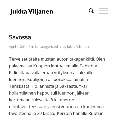
Savossa
/
/
April 4, 2014
in
Uncategorized
by
Jukka Viljanen
Terveiset täältä mustan auton takapenkiltä. Olen
palaamassa Kuopion lentoasemalle Tahkolta.
Pidin iltapäivällä erään yrityksen asiakkaille
luennon. Kuulijoina oli porukkaa ainakin
Tanskasta, Hollannista ja Saksasta. Yksi
hollantilainen heppu tuli luennon jälkeen
kertomaan tulevasta 6 kilometrin
uintitavoitteestaan ja ensi vuonna on kuulemma
tavoitteena jo 20 kilsaa. Kerroin hänelle Ruotsin