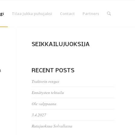
gi
Tilaa Jukka puhujaksi
Contact
Partners
SEIKKAILUJUOKSIJA
n
RECENT POSTS
Traktorin rengas
Ennätysten tehtailu
Ole valppaana
3.4.2027
Ratajuoksua Solvallassa