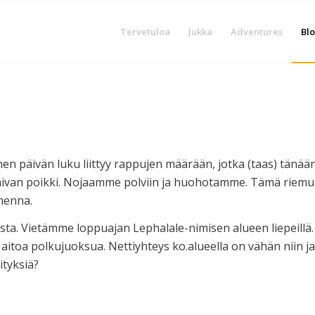
Tervetuloa
Jukka
Adventures
Blo
en päivän luku liittyy rappujen määrään, jotka (taas) tänää
aivan poikki. Nojaamme polviin ja huohotamme. Tämä riemu
menna.
sta. Vietämme loppuajan Lephalale-nimisen alueen liepeillä.
aitoa polkujuoksua. Nettiyhteys ko.alueella on vähän niin ja
ityksiä?