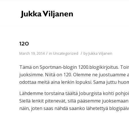
120
/
/
March 19, 2014
in
Uncategorized
by
Jukka Viljanen
Tämä on Sportman-blogin 1200.blogikirjoitus. Toin
juoksimme. Niitä on 120. Olemme ne juostuamme 
odottaa meitä aina lenkin lopuksi. Sama juttu huo
Lähdemme torstaina täältä Joburgista kohti pohjoi
Siellä lenkit pitenevät, sillä pääsemme juoksemaan 
näin, joten saas nähdä saanko lähetettyä blogipäiv